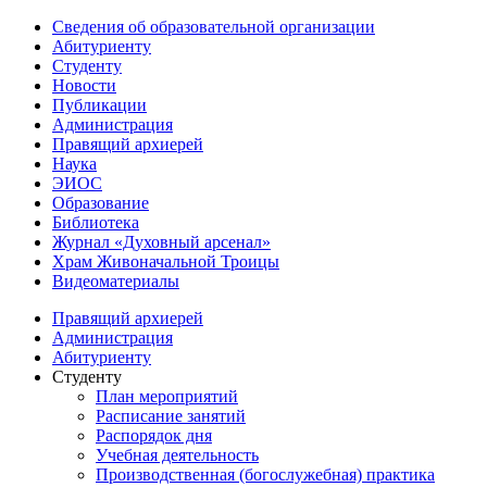
Сведения об образовательной организации
Абитуриенту
Студенту
Новости
Публикации
Администрация
Правящий архиерей
Наука
ЭИОС
Образование
Библиотека
Журнал «Духовный арсенал»
Храм Живоначальной Троицы
Видеоматериалы
Правящий архиерей
Администрация
Абитуриенту
Студенту
План мероприятий
Расписание занятий
Распорядок дня
Учебная деятельность
Производственная (богослужебная) практика