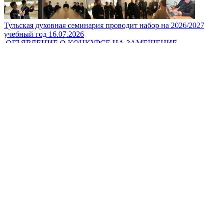
Тульская духовная семинария проводит набор на 2026/2027
учебный год
16.07.2026
ОБЪЯВЛЕНИЕ О КОНКУРСЕ НА ЗАМЕЩЕНИЕ
ДОЛЖНОСТЕЙ НАУЧНЫХ РАБОТНИКОВ — 2026
25.06.2026
Сведения об организации
Студенту
Новости
Абитуриенту
Публикации
Видеоматериалы
Троицкий храм
Администрация
Контакты
Контакты
8(4872)31-29-19
info@tulds.ru
300045, г.Тула, ул. Староникитская, 75
Дружественные ресурсы
Патриархия.ru
Учебный комитет РПЦ
Тульская