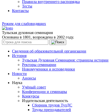
Правила внутреннего распорядка
Тесты
Контакты
Режим для слабовидящих
Тульская духовная семинария
Основана в 1801, возрождена в 2002 году.
Сведения об образовательной организации
История
Тульская Духовная Семинария: страницы истории
Ректоры семинарии
Новомученики и исповедники
Новости
Анонсы
Наука
Учёный совет
Конференции и семинары
Конкурсы
Издательская деятельность
Сборник трудов ТулДС
Труды преподавателей