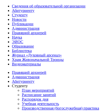
Сведения об образовательной организации
Абитуриенту
Студенту
Новости
Публикации
Администрация
Правящий архиерей
Наука
ЭИОС
Образование
Библиотека
Журнал «Духовный арсенал»
Храм Живоначальной Троицы
Видеоматериалы
Правящий архиерей
Администрация
Абитуриенту
Студенту
План мероприятий
Расписание занятий
Распорядок дня
Учебная деятельность
Производственная (богослужебная) практика