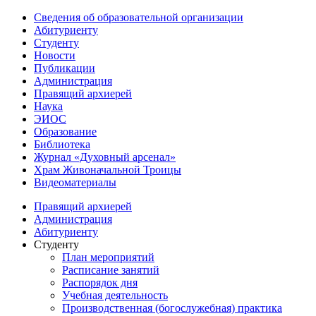
Сведения об образовательной организации
Абитуриенту
Студенту
Новости
Публикации
Администрация
Правящий архиерей
Наука
ЭИОС
Образование
Библиотека
Журнал «Духовный арсенал»
Храм Живоначальной Троицы
Видеоматериалы
Правящий архиерей
Администрация
Абитуриенту
Студенту
План мероприятий
Расписание занятий
Распорядок дня
Учебная деятельность
Производственная (богослужебная) практика