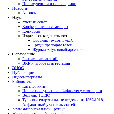
Новомученики и исповедники
Новости
Анонсы
Наука
Учёный совет
Конференции и семинары
Конкурсы
Издательская деятельность
Сборник трудов ТулДС
Труды преподавателей
Журнал «Духовный арсенал»
Образование
Расписание занятий
ВКР и итоговая аттестация
ЭИОС
Публикации
Видеоматериалы
Библиотека
Каталог книг
Новые поступления в библиотеку семинарии
Вестник ТулДС
Тульские епархиальные ведомости. 1862-1918.
Алфавитный указатель статей
Храм Живоначальной Троицы
Журнал «Духовный арсенал»