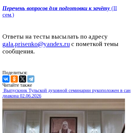
Перечень
вопросов для подготовки к зачёту
(II
сем.)
Ответы на тесты высылать по адресу
gala.prisenko@yandex.ru
c пометкой темы
сообщения.
Поделиться:
Читайте также
Выпускник Тульской духовной семинарии рукоположен в сан
диакона
02.06.2026