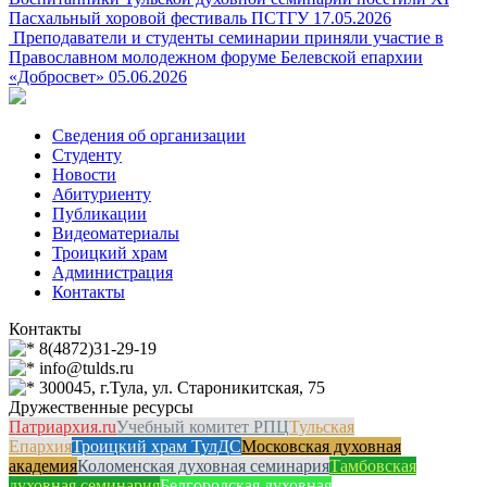
Пасхальный хоровой фестиваль ПСТГУ
17.05.2026
Преподаватели и студенты семинарии приняли участие в
Православном молодежном форуме Белевской епархии
«Добросвет»
05.06.2026
Сведения об организации
Студенту
Новости
Абитуриенту
Публикации
Видеоматериалы
Троицкий храм
Администрация
Контакты
Контакты
8(4872)31-29-19
info@tulds.ru
300045, г.Тула, ул. Староникитская, 75
Дружественные ресурсы
Патриархия.ru
Учебный комитет РПЦ
Тульская
Епархия
Троицкий храм ТулДС
Московская духовная
академия
Коломенская духовная семинария
Тамбовская
духовная семинария
Белгородская духовная