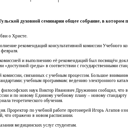
ульской духовной семинарии общее собрание, в котором п
бви о Христе.
полнение рекомендаций консультативной комиссии Учебного ко
 февраля.
комиссией и выполнению её рекомендаций был посвящён докл
рии «доступной среды» в соответствии с государственными стан
й комиссии, связанных с учебным процессом. Большое вниман
тандартами; учебным программам; ведению электронного катало
илософских наук Виктор Иванович Дружинин сообщил, что в н
ссии и по новому Единому учебному плану – новому стандарту
ала теоретического обучения.
ня. Проректор по учебной работе протоиерей Игорь Агапов оз
, что отражено в новом расписании.
казания медицинских услуг студентам.