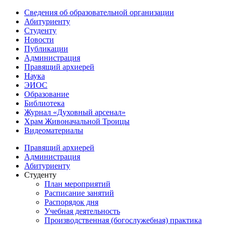
Сведения об образовательной организации
Абитуриенту
Студенту
Новости
Публикации
Администрация
Правящий архиерей
Наука
ЭИОС
Образование
Библиотека
Журнал «Духовный арсенал»
Храм Живоначальной Троицы
Видеоматериалы
Правящий архиерей
Администрация
Абитуриенту
Студенту
План мероприятий
Расписание занятий
Распорядок дня
Учебная деятельность
Производственная (богослужебная) практика