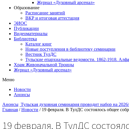
Журнал «Духовный арсенал»
Образование
Расписание занятий
ВКР и итоговая аттестация
ЭИОС
Публикации
Видеоматериалы
Библиотека
Каталог книг
Новые поступления в библиотеку семинарии
Вестник ТулДС
Тульские епархиальные ведомости. 1862-1918. Алфа
Храм Живоначальной Троицы
Журнал «Духовный арсенал»
Меню
Новости
Анонсы
Анонсы
Тульская духовная семинария проводит набор на 2026
Главная
/
Новости
/
19 февраля. В ТулДС состоялось общее соб
19 февраля. В ТулДС состоял