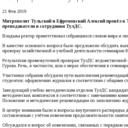
21 Фев 2019
Митрополит Тульский и Ефремовский Алексий провёл в Т
преподаватели и сотрудники ТулДС.
Владыка ректор приветствовал собравшихся словом мира и лю
В качестве основного вопроса было предложено обсудить вы
проверку хозяйственной и учебной деятельности семинарии 8
Результатам промежуточной проверки ТулДС ведомственной 
Гурова. Речь, в частности, шла о мерах обеспечения в семина
Участники собрания обсудили пути выполнения рекомендаци
студентов; оформлению журналов в соответствии с общими с
Заведующий учебно-методическим отделом ТулДС кандидат ф
методических комплексов в соответствии с замечаниями коми
Положение и методические рекомендации по заполнению журн
В центре внимания были и вопросы внутреннего распорядка д
составленным с учётом изменения продолжительности занятий
Обсуждался и вопрос об изменениях, связанных с порядком о