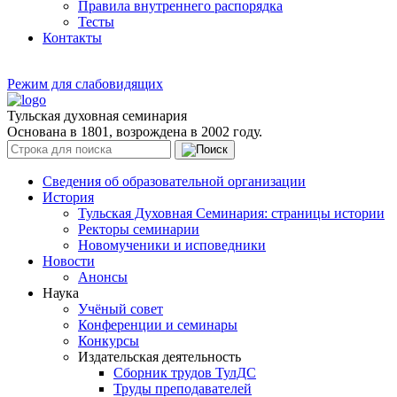
Правила внутреннего распорядка
Тесты
Контакты
Режим для слабовидящих
Тульская духовная семинария
Основана в 1801, возрождена в 2002 году.
Сведения об образовательной организации
История
Тульская Духовная Семинария: страницы истории
Ректоры семинарии
Новомученики и исповедники
Новости
Анонсы
Наука
Учёный совет
Конференции и семинары
Конкурсы
Издательская деятельность
Сборник трудов ТулДС
Труды преподавателей