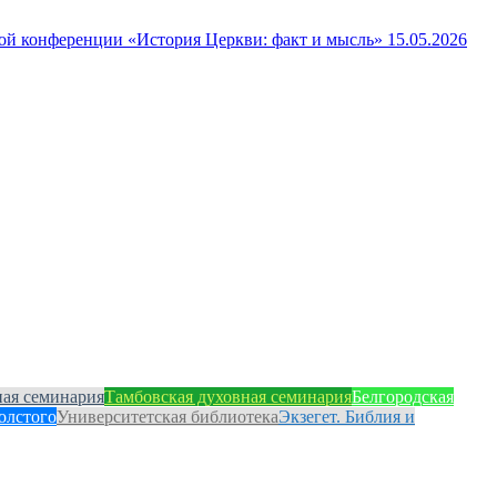
ной конференции «История Церкви: факт и мысль»
15.05.2026
ная семинария
Тамбовская духовная семинария
Белгородская
олстого
Университетская библиотека
Экзегет. Библия и