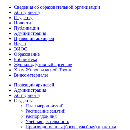
Сведения об образовательной организации
Абитуриенту
Студенту
Новости
Публикации
Администрация
Правящий архиерей
Наука
ЭИОС
Образование
Библиотека
Журнал «Духовный арсенал»
Храм Живоначальной Троицы
Видеоматериалы
Правящий архиерей
Администрация
Абитуриенту
Студенту
План мероприятий
Расписание занятий
Распорядок дня
Учебная деятельность
Производственная (богослужебная) практика