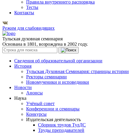
Правила внутреннего распорядка
Тесты
Контакты
Режим для слабовидящих
Тульская духовная семинария
Основана в 1801, возрождена в 2002 году.
Сведения об образовательной организации
История
Тульская Духовная Семинария: страницы истории
Ректоры семинарии
Новомученики и исповедники
Новости
Анонсы
Наука
Учёный совет
Конференции и семинары
Конкурсы
Издательская деятельность
Сборник трудов ТулДС
Труды преподавателей