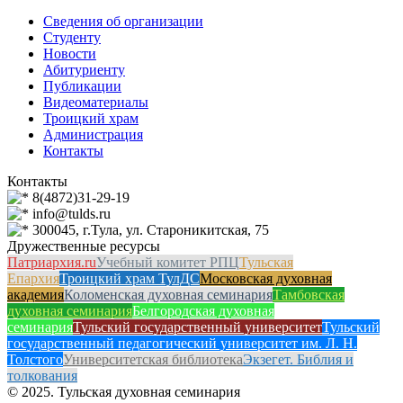
Сведения об организации
Студенту
Новости
Абитуриенту
Публикации
Видеоматериалы
Троицкий храм
Администрация
Контакты
Контакты
8(4872)31-29-19
info@tulds.ru
300045, г.Тула, ул. Староникитская, 75
Дружественные ресурсы
Патриархия.ru
Учебный комитет РПЦ
Тульская
Епархия
Троицкий храм ТулДС
Московская духовная
академия
Коломенская духовная семинария
Тамбовская
духовная семинария
Белгородская духовная
семинария
Тульский государственный университет
Тульский
государственный педагогический университет им. Л. Н.
Толстого
Университетская библиотека
Экзегет. Библия и
толкования
© 2025. Тульская духовная семинария