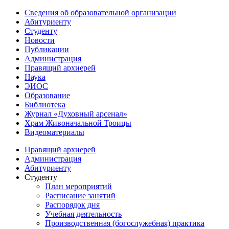
Сведения об образовательной организации
Абитуриенту
Студенту
Новости
Публикации
Администрация
Правящий архиерей
Наука
ЭИОС
Образование
Библиотека
Журнал «Духовный арсенал»
Храм Живоначальной Троицы
Видеоматериалы
Правящий архиерей
Администрация
Абитуриенту
Студенту
План мероприятий
Расписание занятий
Распорядок дня
Учебная деятельность
Производственная (богослужебная) практика