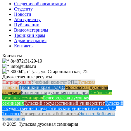
Сведения об организации
Студенту
Новости
Абитуриенту
Публикации
Видеоматериалы
Троицкий храм
Администрация
Контакты
Контакты
8(4872)31-29-19
info@tulds.ru
300045, г.Тула, ул. Староникитская, 75
Дружественные ресурсы
Патриархия.ru
Учебный комитет РПЦ
Тульская
Епархия
Троицкий храм ТулДС
Московская духовная
академия
Коломенская духовная семинария
Тамбовская
духовная семинария
Белгородская духовная
семинария
Тульский государственный университет
Тульский
государственный педагогический университет им. Л. Н.
Толстого
Университетская библиотека
Экзегет. Библия и
толкования
© 2025. Тульская духовная семинария