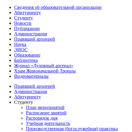
Сведения об образовательной организации
Абитуриенту
Студенту
Новости
Публикации
Администрация
Правящий архиерей
Наука
ЭИОС
Образование
Библиотека
Журнал «Духовный арсенал»
Храм Живоначальной Троицы
Видеоматериалы
Правящий архиерей
Администрация
Абитуриенту
Студенту
План мероприятий
Расписание занятий
Распорядок дня
Учебная деятельность
Производственная (богослужебная) практика