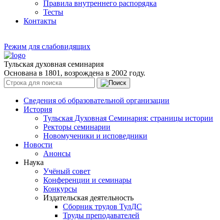
Правила внутреннего распорядка
Тесты
Контакты
Режим для слабовидящих
Тульская духовная семинария
Основана в 1801, возрождена в 2002 году.
Сведения об образовательной организации
История
Тульская Духовная Семинария: страницы истории
Ректоры семинарии
Новомученики и исповедники
Новости
Анонсы
Наука
Учёный совет
Конференции и семинары
Конкурсы
Издательская деятельность
Сборник трудов ТулДС
Труды преподавателей