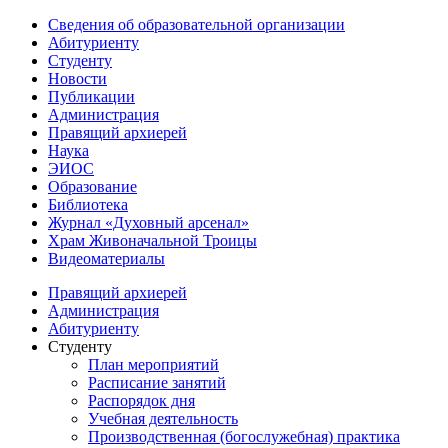
Сведения об образовательной организации
Абитуриенту
Студенту
Новости
Публикации
Администрация
Правящий архиерей
Наука
ЭИОС
Образование
Библиотека
Журнал «Духовный арсенал»
Храм Живоначальной Троицы
Видеоматериалы
Правящий архиерей
Администрация
Абитуриенту
Студенту
План мероприятий
Расписание занятий
Распорядок дня
Учебная деятельность
Производственная (богослужебная) практика