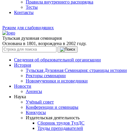
Правила внутреннего распорядка
Тесты
Контакты
Режим для слабовидящих
Тульская духовная семинария
Основана в 1801, возрождена в 2002 году.
Сведения об образовательной организации
История
Тульская Духовная Семинария: страницы истории
Ректоры семинарии
Новомученики и исповедники
Новости
Анонсы
Наука
Учёный совет
Конференции и семинары
Конкурсы
Издательская деятельность
Сборник трудов ТулДС
Труды преподавателей