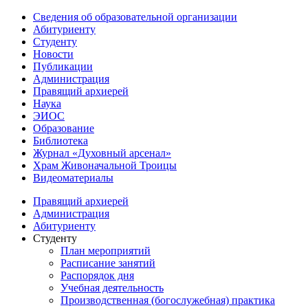
Сведения об образовательной организации
Абитуриенту
Студенту
Новости
Публикации
Администрация
Правящий архиерей
Наука
ЭИОС
Образование
Библиотека
Журнал «Духовный арсенал»
Храм Живоначальной Троицы
Видеоматериалы
Правящий архиерей
Администрация
Абитуриенту
Студенту
План мероприятий
Расписание занятий
Распорядок дня
Учебная деятельность
Производственная (богослужебная) практика