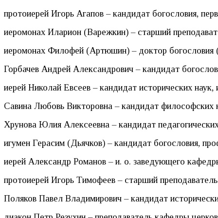
протоиерей Игорь Агапов – кандидат богословия, пер
иеромонах Иларион (Варежкин) – старший преподават
иеромонах Филофей (Артюшин) – доктор богословия (
Горбачев Андрей Александрович – кандидат богослови
иерей Николай Евсеев – кандидат исторических наук, 
Савина Любовь Викторовна – кандидат философских н
Хрунова Юлия Алексеевна – кандидат педагогических
игумен Герасим (Дьячков) – кандидат богословия, пр
иерей Александр Романов – и. о. заведующего кафедр
протоиерей Игорь Тимофеев – старший преподаватель
Поляков Павел Владимирович – кандидат исторически
диакон Петр Резухин – преподаватель кафедры церков