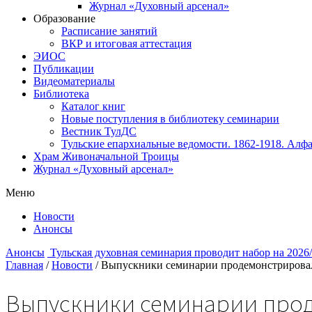
Журнал «Духовный арсенал»
Образование
Расписание занятий
ВКР и итоговая аттестация
ЭИОС
Публикации
Видеоматериалы
Библиотека
Каталог книг
Новые поступления в библиотеку семинарии
Вестник ТулДС
Тульские епархиальные ведомости. 1862-1918. Алфа
Храм Живоначальной Троицы
Журнал «Духовный арсенал»
Меню
Новости
Анонсы
Анонсы
Тульская духовная семинария проводит набор на 2026
Главная
/
Новости
/
Выпускники семинарии продемонстрировал
Выпускники семинарии про