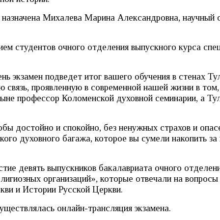
 назначена Михалева Марина Александровна, научный 
м студентов очного отделения выпускного курса спец
нь экзамен подведет итог вашего обучения в стенах Ту
связь, проявленную в современной нашей жизни в том,
ыне профессор Коломенской духовной семинарии, а Тул
обы достойно и спокойно, без ненужных страхов и опа
кого духовного багажа, которое вы сумели накопить за
тие девять выпускников бакалавриата очного отделен
лигиозных организаций», которые отвечали на вопросы
кви и Истории Русской Церкви.
уществлялась онлайн-трансляция экзамена.