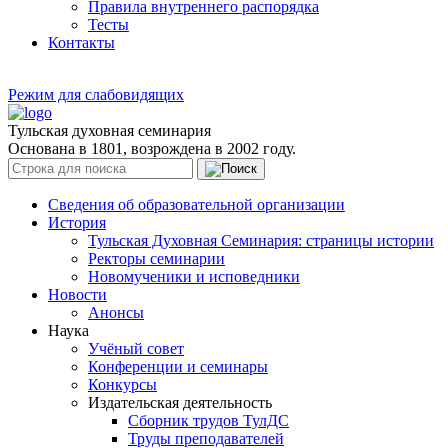
Правила внутреннего распорядка
Тесты
Контакты
Режим для слабовидящих
Тульская духовная семинария
Основана в 1801, возрождена в 2002 году.
Сведения об образовательной организации
История
Тульская Духовная Семинария: страницы истории
Ректоры семинарии
Новомученики и исповедники
Новости
Анонсы
Наука
Учёный совет
Конференции и семинары
Конкурсы
Издательская деятельность
Сборник трудов ТулДС
Труды преподавателей