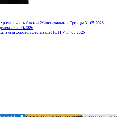
 храма в честь Святой Живоначальной Троицы
31.05.2026
диакона
02.06.2026
схальный хоровой фестиваль ПСТГУ
17.05.2026
й храм ТулДС
Московская духовная академия
Коломенская духов