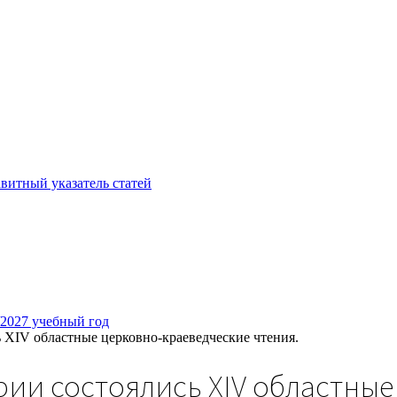
витный указатель статей
/2027 учебный год
ь XIV областные церковно-краеведческие чтения.
рии состоялись XIV областны