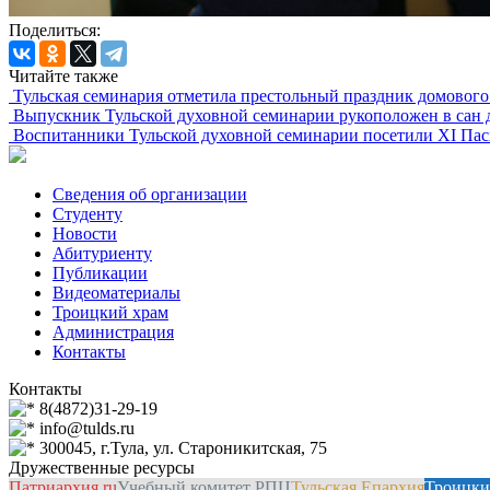
Поделиться:
Читайте также
Тульская семинария отметила престольный праздник домового
Выпускник Тульской духовной семинарии рукоположен в сан 
Воспитанники Тульской духовной семинарии посетили XI Па
Сведения об организации
Студенту
Новости
Абитуриенту
Публикации
Видеоматериалы
Троицкий храм
Администрация
Контакты
Контакты
8(4872)31-29-19
info@tulds.ru
300045, г.Тула, ул. Староникитская, 75
Дружественные ресурсы
Патриархия.ru
Учебный комитет РПЦ
Тульская Епархия
Троицки