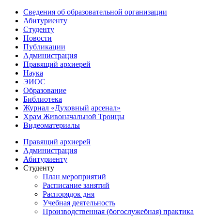
Сведения об образовательной организации
Абитуриенту
Студенту
Новости
Публикации
Администрация
Правящий архиерей
Наука
ЭИОС
Образование
Библиотека
Журнал «Духовный арсенал»
Храм Живоначальной Троицы
Видеоматериалы
Правящий архиерей
Администрация
Абитуриенту
Студенту
План мероприятий
Расписание занятий
Распорядок дня
Учебная деятельность
Производственная (богослужебная) практика