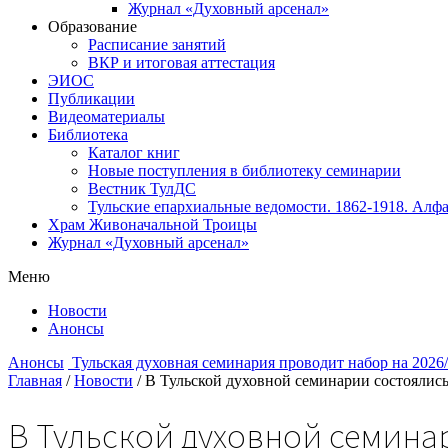
Журнал «Духовный арсенал»
Образование
Расписание занятий
ВКР и итоговая аттестация
ЭИОС
Публикации
Видеоматериалы
Библиотека
Каталог книг
Новые поступления в библиотеку семинарии
Вестник ТулДС
Тульские епархиальные ведомости. 1862-1918. Алфа
Храм Живоначальной Троицы
Журнал «Духовный арсенал»
Меню
Новости
Анонсы
Анонсы
Тульская духовная семинария проводит набор на 2026
Главная
/
Новости
/
В Тульской духовной семинарии состоялис
В Тульской духовной семина