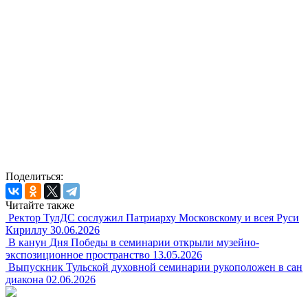
Поделиться:
Читайте также
Ректор ТулДС сослужил Патриарху Московскому и всея Руси
Кириллу
30.06.2026
В канун Дня Победы в семинарии открыли музейно-
экспозиционное пространство
13.05.2026
Выпускник Тульской духовной семинарии рукоположен в сан
диакона
02.06.2026