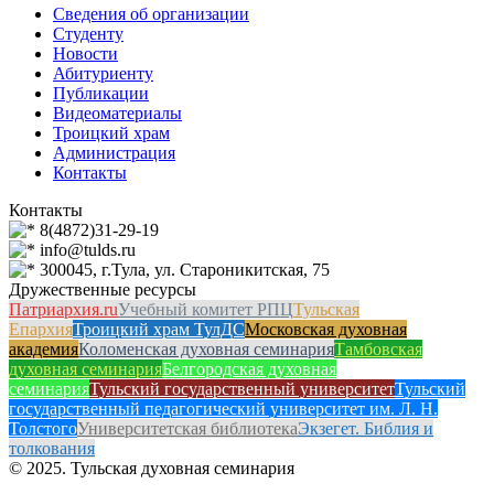
Сведения об организации
Студенту
Новости
Абитуриенту
Публикации
Видеоматериалы
Троицкий храм
Администрация
Контакты
Контакты
8(4872)31-29-19
info@tulds.ru
300045, г.Тула, ул. Староникитская, 75
Дружественные ресурсы
Патриархия.ru
Учебный комитет РПЦ
Тульская
Епархия
Троицкий храм ТулДС
Московская духовная
академия
Коломенская духовная семинария
Тамбовская
духовная семинария
Белгородская духовная
семинария
Тульский государственный университет
Тульский
государственный педагогический университет им. Л. Н.
Толстого
Университетская библиотека
Экзегет. Библия и
толкования
© 2025. Тульская духовная семинария