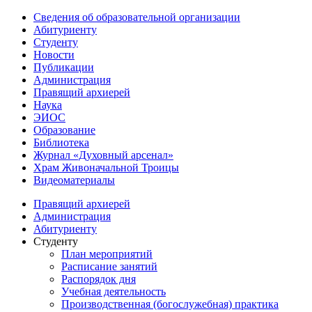
Сведения об образовательной организации
Абитуриенту
Студенту
Новости
Публикации
Администрация
Правящий архиерей
Наука
ЭИОС
Образование
Библиотека
Журнал «Духовный арсенал»
Храм Живоначальной Троицы
Видеоматериалы
Правящий архиерей
Администрация
Абитуриенту
Студенту
План мероприятий
Расписание занятий
Распорядок дня
Учебная деятельность
Производственная (богослужебная) практика