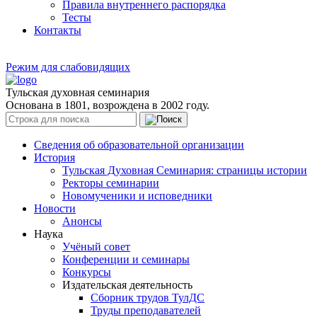
Правила внутреннего распорядка
Тесты
Контакты
Режим для слабовидящих
Тульская духовная семинария
Основана в 1801, возрождена в 2002 году.
Сведения об образовательной организации
История
Тульская Духовная Семинария: страницы истории
Ректоры семинарии
Новомученики и исповедники
Новости
Анонсы
Наука
Учёный совет
Конференции и семинары
Конкурсы
Издательская деятельность
Сборник трудов ТулДС
Труды преподавателей