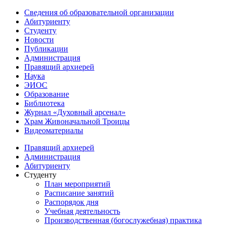
Сведения об образовательной организации
Абитуриенту
Студенту
Новости
Публикации
Администрация
Правящий архиерей
Наука
ЭИОС
Образование
Библиотека
Журнал «Духовный арсенал»
Храм Живоначальной Троицы
Видеоматериалы
Правящий архиерей
Администрация
Абитуриенту
Студенту
План мероприятий
Расписание занятий
Распорядок дня
Учебная деятельность
Производственная (богослужебная) практика