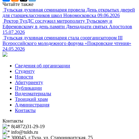
Читайте также
Тульская духовная семинария провела День открытых дверей
для старшеклассников школ Новомосковска
09.06.2026
Ректор ТулДС сослужил митрополиту Тульскому и
Ефремовскому в день памяти Двенадцати святых Апостолов
15.07.2026
Тульская духовная семинария стала соорганизатором III
Всероссийского молодежного форума «Покровские чтения»
24.05.2026
Сведения об организации
Студенту
Новости
Абитуриенту
Публикации
Видеоматериалы
Троицкий храм
Администрация
Контакты
Контакты
8(4872)31-29-19
info@tulds.ru
300045, г.Тула, ул. Староникитская, 75