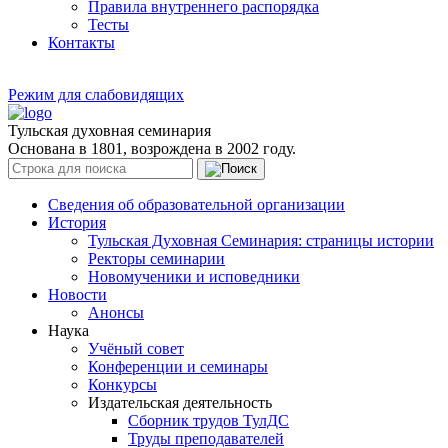
Правила внутреннего распорядка
Тесты
Контакты
Режим для слабовидящих
Тульская духовная семинария
Основана в 1801, возрождена в 2002 году.
Сведения об образовательной организации
История
Тульская Духовная Семинария: страницы истории
Ректоры семинарии
Новомученики и исповедники
Новости
Анонсы
Наука
Учёный совет
Конференции и семинары
Конкурсы
Издательская деятельность
Сборник трудов ТулДС
Труды преподавателей