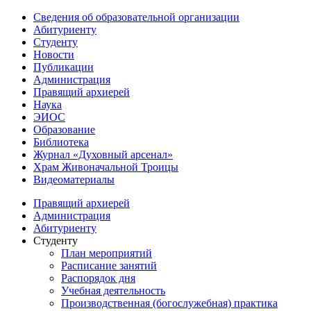
Сведения об образовательной организации
Абитуриенту
Студенту
Новости
Публикации
Администрация
Правящий архиерей
Наука
ЭИОС
Образование
Библиотека
Журнал «Духовный арсенал»
Храм Живоначальной Троицы
Видеоматериалы
Правящий архиерей
Администрация
Абитуриенту
Студенту
План мероприятий
Расписание занятий
Распорядок дня
Учебная деятельность
Производственная (богослужебная) практика