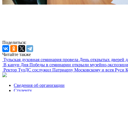
Поделиться:
Читайте также
Тульская духовная семинария провела День открытых дверей 
В канун Дня Победы в семинарии открыли музейно-экспозици
Ректор ТулДС сослужил Патриарху Московскому и всея Руси 
Сведения об организации
Студенту
Новости
Абитуриенту
Публикации
Видеоматериалы
Троицкий храм
Администрация
Контакты