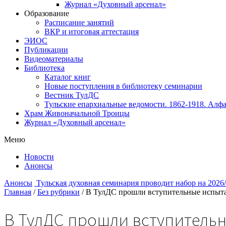
Журнал «Духовный арсенал»
Образование
Расписание занятий
ВКР и итоговая аттестация
ЭИОС
Публикации
Видеоматериалы
Библиотека
Каталог книг
Новые поступления в библиотеку семинарии
Вестник ТулДС
Тульские епархиальные ведомости. 1862-1918. Алфа
Храм Живоначальной Троицы
Журнал «Духовный арсенал»
Меню
Новости
Анонсы
Анонсы
Тульская духовная семинария проводит набор на 2026
Главная
/
Без рубрики
/
В ТулДС прошли вступительные испыта
В ТулДС прошли вступитель