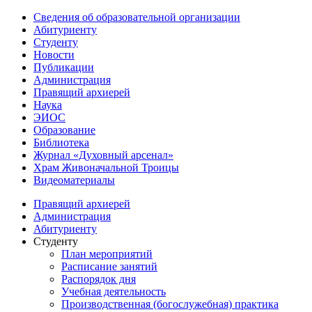
Сведения об образовательной организации
Абитуриенту
Студенту
Новости
Публикации
Администрация
Правящий архиерей
Наука
ЭИОС
Образование
Библиотека
Журнал «Духовный арсенал»
Храм Живоначальной Троицы
Видеоматериалы
Правящий архиерей
Администрация
Абитуриенту
Студенту
План мероприятий
Расписание занятий
Распорядок дня
Учебная деятельность
Производственная (богослужебная) практика