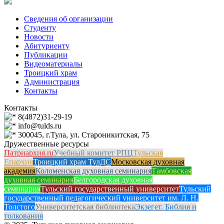
Сведения об организации
Студенту
Новости
Абитуриенту
Публикации
Видеоматериалы
Троицкий храм
Администрация
Контакты
Контакты
8(4872)31-29-19
info@tulds.ru
300045, г.Тула, ул. Староникитская, 75
Дружественные ресурсы
Патриархия.ru
Учебный комитет РПЦ
Тульская
Епархия
Троицкий храм ТулДС
Московская духовная
академия
Коломенская духовная семинария
Тамбовская
духовная семинария
Белгородская духовная
семинария
Тульский государственный университет
Тульский
государственный педагогический университет им. Л. Н.
Толстого
Университетская библиотека
Экзегет. Библия и
толкования