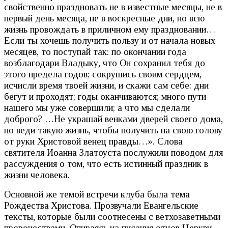
свойственно праздновать не в известные месяцы, не в
первый день месяца, не в воскресные дни, но всю
жизнь провождать в приличном ему праздновании…
Если ты хочешь получить пользу и от начала новых
месяцев, то поступай так: по окончании года
возблагодари Владыку, что Он сохранил тебя до
этого пред
ела годов; сокрушись своим сердцем,
исчисли время твоей жизни, и скажи сам себе: дни
бегут и проходят; годы оканчиваются; много пути
нашего мы уже совершили; а что мы сделали
доброго? …Не украшай венками дверей своего дома,
но веди такую жизнь, чтобы получить на свою голову
от руки Христовой венец правды…». Слова
святителя Иоанна Златоуста послужили поводом для
рассуждения о том, что есть истинный праздник в
жизни человека.
Основной же темой встречи клуба была тема
Рождества
Христова. Прозвучали Евангельские
тексты, которые были соотнесены с ветхозаветными
пророчествами. Опираясь на писания отцов Церкви,