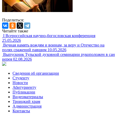
Поделиться:
Читайте также
I Всероссийская научно-богословская конференция
25.05.2026
Вечная намять вождям и воинам, за веру и Отечество на
полях сражений павшим
10.05.2026
Выпускник Тульской духовной семинарии рукоположен в сан
иерея
02.08.2026
Сведения об организации
Студенту
Новости
Абитуриенту
Публикации
Видеоматериалы
Троицкий храм
Администрация
Контакты