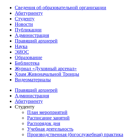
Сведения об образовательной организации
Абитуриенту
Студенту
Новости
Публикации
Администрация
Правящий архиерей
Наука
ЭИОС
Образование
Библиотека
Журнал «Духовный арсенал»
Храм Живоначальной Троицы
Видеоматериалы
Правящий архиерей
Администрация
Абитуриенту
Студенту
План мероприятий
Расписание занятий
Распорядок дня
Учебная деятельность
Производственная (богослужебная) практика