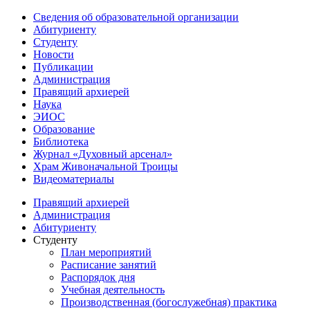
Сведения об образовательной организации
Абитуриенту
Студенту
Новости
Публикации
Администрация
Правящий архиерей
Наука
ЭИОС
Образование
Библиотека
Журнал «Духовный арсенал»
Храм Живоначальной Троицы
Видеоматериалы
Правящий архиерей
Администрация
Абитуриенту
Студенту
План мероприятий
Расписание занятий
Распорядок дня
Учебная деятельность
Производственная (богослужебная) практика