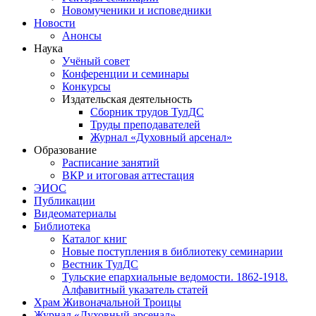
Новомученики и исповедники
Новости
Анонсы
Наука
Учёный совет
Конференции и семинары
Конкурсы
Издательская деятельность
Сборник трудов ТулДС
Труды преподавателей
Журнал «Духовный арсенал»
Образование
Расписание занятий
ВКР и итоговая аттестация
ЭИОС
Публикации
Видеоматериалы
Библиотека
Каталог книг
Новые поступления в библиотеку семинарии
Вестник ТулДС
Тульские епархиальные ведомости. 1862-1918.
Алфавитный указатель статей
Храм Живоначальной Троицы
Журнал «Духовный арсенал»