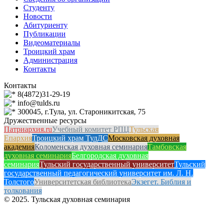
Студенту
Новости
Абитуриенту
Публикации
Видеоматериалы
Троицкий храм
Администрация
Контакты
Контакты
8(4872)31-29-19
info@tulds.ru
300045, г.Тула, ул. Староникитская, 75
Дружественные ресурсы
Патриархия.ru
Учебный комитет РПЦ
Тульская
Епархия
Троицкий храм ТулДС
Московская духовная
академия
Коломенская духовная семинария
Тамбовская
духовная семинария
Белгородская духовная
семинария
Тульский государственный университет
Тульский
государственный педагогический университет им. Л. Н.
Толстого
Университетская библиотека
Экзегет. Библия и
толкования
© 2025. Тульская духовная семинария