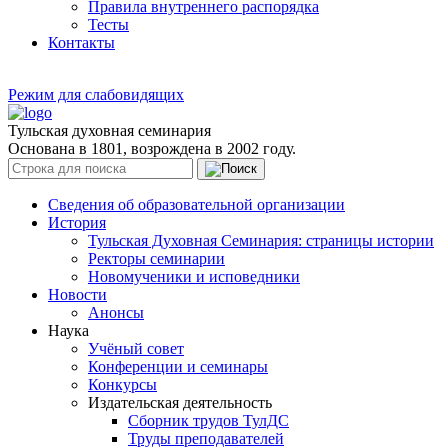
Правила внутреннего распорядка
Тесты
Контакты
Режим для слабовидящих
Тульская духовная семинария
Основана в 1801, возрождена в 2002 году.
Сведения об образовательной организации
История
Тульская Духовная Семинария: страницы истории
Ректоры семинарии
Новомученики и исповедники
Новости
Анонсы
Наука
Учёный совет
Конференции и семинары
Конкурсы
Издательская деятельность
Сборник трудов ТулДС
Труды преподавателей