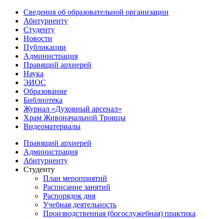
Сведения об образовательной организации
Абитуриенту
Студенту
Новости
Публикации
Администрация
Правящий архиерей
Наука
ЭИОС
Образование
Библиотека
Журнал «Духовный арсенал»
Храм Живоначальной Троицы
Видеоматериалы
Правящий архиерей
Администрация
Абитуриенту
Студенту
План мероприятий
Расписание занятий
Распорядок дня
Учебная деятельность
Производственная (богослужебная) практика