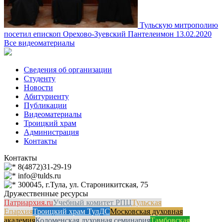
Тульскую митрополию
посетил епископ Орехово-Зуевский Пантелеимон
13.02.2020
Все видеоматериалы
Сведения об организации
Студенту
Новости
Абитуриенту
Публикации
Видеоматериалы
Троицкий храм
Администрация
Контакты
Контакты
8(4872)31-29-19
info@tulds.ru
300045, г.Тула, ул. Староникитская, 75
Дружественные ресурсы
Патриархия.ru
Учебный комитет РПЦ
Тульская
Епархия
Троицкий храм ТулДС
Московская духовная
академия
Коломенская духовная семинария
Тамбовская