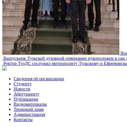
Во
Выпускник Тульской духовной семинарии рукоположен в сан 
Ректор ТулДС сослужил митрополиту Тульскому и Ефремовско
Сведения об организации
Студенту
Новости
Абитуриенту
Публикации
Видеоматериалы
Троицкий храм
Администрация
Контакты