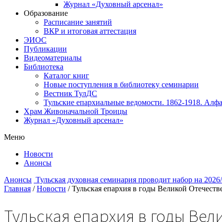
Журнал «Духовный арсенал»
Образование
Расписание занятий
ВКР и итоговая аттестация
ЭИОС
Публикации
Видеоматериалы
Библиотека
Каталог книг
Новые поступления в библиотеку семинарии
Вестник ТулДС
Тульские епархиальные ведомости. 1862-1918. Алфа
Храм Живоначальной Троицы
Журнал «Духовный арсенал»
Меню
Новости
Анонсы
Анонсы
Тульская духовная семинария проводит набор на 2026
Главная
/
Новости
/
Тульская епархия в годы Великой Отечеств
Тульская епархия в годы Ве