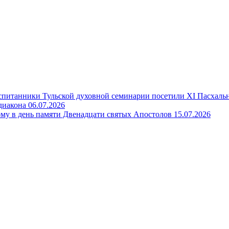
спитанники Тульской духовной семинарии посетили XI Пасхал
диакона
06.07.2026
му в день памяти Двенадцати святых Апостолов
15.07.2026