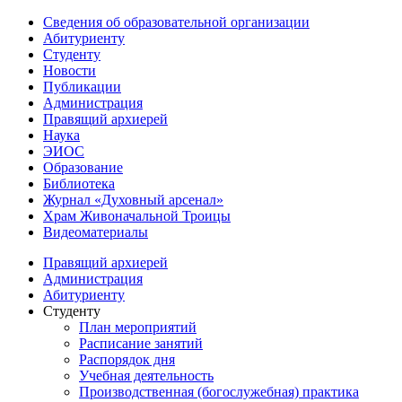
Сведения об образовательной организации
Абитуриенту
Студенту
Новости
Публикации
Администрация
Правящий архиерей
Наука
ЭИОС
Образование
Библиотека
Журнал «Духовный арсенал»
Храм Живоначальной Троицы
Видеоматериалы
Правящий архиерей
Администрация
Абитуриенту
Студенту
План мероприятий
Расписание занятий
Распорядок дня
Учебная деятельность
Производственная (богослужебная) практика