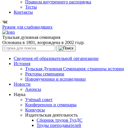
Правила внутреннего распорядка
Тесты
Контакты
Режим для слабовидящих
Тульская духовная семинария
Основана в 1801, возрождена в 2002 году.
Сведения об образовательной организации
История
Тульская Духовная Семинария: страницы истории
Ректоры семинарии
Новомученики и исповедники
Новости
Анонсы
Наука
Учёный совет
Конференции и семинары
Конкурсы
Издательская деятельность
Сборник трудов ТулДС
Труды преподавателей