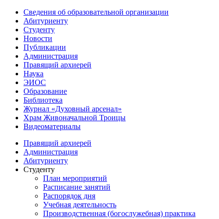
Сведения об образовательной организации
Абитуриенту
Студенту
Новости
Публикации
Администрация
Правящий архиерей
Наука
ЭИОС
Образование
Библиотека
Журнал «Духовный арсенал»
Храм Живоначальной Троицы
Видеоматериалы
Правящий архиерей
Администрация
Абитуриенту
Студенту
План мероприятий
Расписание занятий
Распорядок дня
Учебная деятельность
Производственная (богослужебная) практика