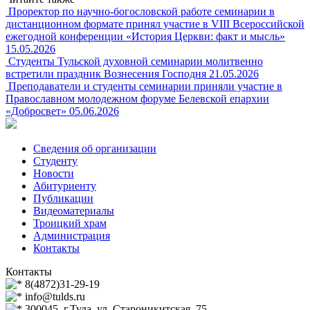
Проректор по научно-богословской работе семинарии в
дистанционном формате принял участие в VIII Всероссийской
ежегодной конференции «История Церкви: факт и мысль»
15.05.2026
Студенты Тульской духовной семинарии молитвенно
встретили праздник Вознесения Господня
21.05.2026
Преподаватели и студенты семинарии приняли участие в
Православном молодежном форуме Белевской епархии
«Добросвет»
05.06.2026
Сведения об организации
Студенту
Новости
Абитуриенту
Публикации
Видеоматериалы
Троицкий храм
Администрация
Контакты
Контакты
8(4872)31-29-19
info@tulds.ru
300045, г.Тула, ул. Староникитская, 75