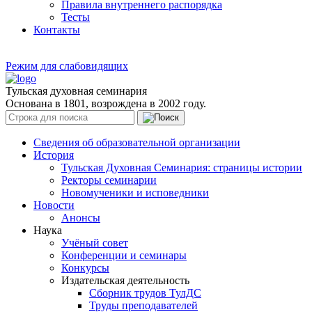
Правила внутреннего распорядка
Тесты
Контакты
Режим для слабовидящих
Тульская духовная семинария
Основана в 1801, возрождена в 2002 году.
Сведения об образовательной организации
История
Тульская Духовная Семинария: страницы истории
Ректоры семинарии
Новомученики и исповедники
Новости
Анонсы
Наука
Учёный совет
Конференции и семинары
Конкурсы
Издательская деятельность
Сборник трудов ТулДС
Труды преподавателей