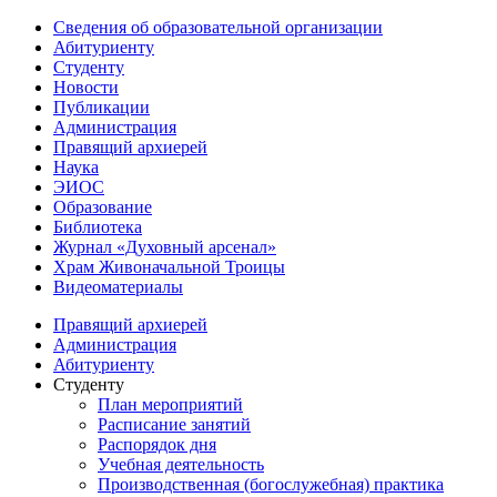
Сведения об образовательной организации
Абитуриенту
Студенту
Новости
Публикации
Администрация
Правящий архиерей
Наука
ЭИОС
Образование
Библиотека
Журнал «Духовный арсенал»
Храм Живоначальной Троицы
Видеоматериалы
Правящий архиерей
Администрация
Абитуриенту
Студенту
План мероприятий
Расписание занятий
Распорядок дня
Учебная деятельность
Производственная (богослужебная) практика