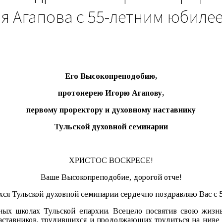
я Агапова с 55-летним юбиле
Его Высокопреподобию,
протоиерею Игорю Агапову,
первому проректору и духовному наставнику
Тульской духовной семинарии
ХРИСТОС ВОСКРЕСЕ!
Ваше Высокопреподобие, дорогой отче!
хся Тульской духовной семинарии сердечно поздравляю Вас с 
ных школах Тульской епархии. Всецело посвятив свою жиз
аставников, трудившихся и продолжающих трудиться на ниве