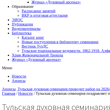
Журнал «Духовный арсенал»
Образование
Расписание занятий
ВКР и итоговая аттестация
ЭИОС
Публикации
Видеоматериалы
Библиотека
Каталог книг
Новые поступления в библиотеку семинарии
Вестник ТулДС
Тульские епархиальные ведомости. 1862-1918. Алфа
Храм Живоначальной Троицы
Журнал «Духовный арсенал»
Меню
Новости
Анонсы
Анонсы
Тульская духовная семинария проводит набор на 2026
Главная
/
Новости
/
Тульская духовная семинария поздравляет 
Тульская духовная семинари