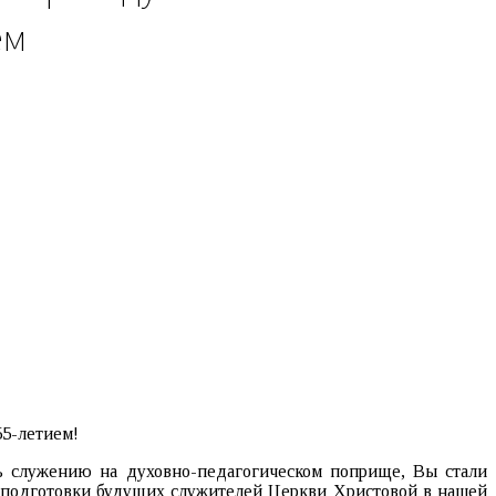
ем
55-летием!
нь служению на духовно-педагогическом поприще, Вы стали
 подготовки будущих служителей Церкви Христовой в нашей