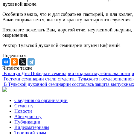
духовной школе.
Особенно важно, что и для собратьев-пастырей, и для коллег
Вами соприкасается, высоту и красоту пастырского служения.
Позвольте пожелать Вам, дорогой отче, неугасимой энергии
окормления.
Ректор Тульской духовной семинарии игумен Евфимий.
Поделиться:
Читайте также
В канун Дня Победы в семинарии открыли музейно-экспозици
Гостями семинарии стали студенты Тульского государственног
В Тульской духовной семинарии состоялась защита выпускны
Сведения об организации
Студенту
Новости
Абитуриенту
Публикации
Видеоматериалы
Троицкий храм