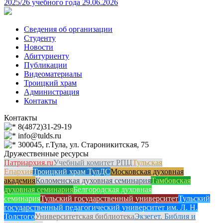
2025/26 учебного года
29.06.2026
Сведения об организации
Студенту
Новости
Абитуриенту
Публикации
Видеоматериалы
Троицкий храм
Администрация
Контакты
Контакты
8(4872)31-29-19
info@tulds.ru
300045, г.Тула, ул. Староникитская, 75
Дружественные ресурсы
Патриархия.ru
Учебный комитет РПЦ
Тульская
Епархия
Троицкий храм ТулДС
Московская духовная
академия
Коломенская духовная семинария
Тамбовская
духовная семинария
Белгородская духовная
семинария
Тульский государственный университет
Тульский
государственный педагогический университет им. Л. Н.
Толстого
Университетская библиотека
Экзегет. Библия и