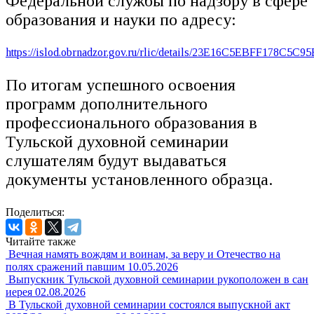
Федеральной службы по надзору в сфере
образования и науки по адресу:
https
://islod.obrnadzor.gov.ru/rlic/details/23E16C5EBFF178C5
По итогам успешного освоения
программ дополнительного
профессионального образования в
Тульской духовной семинарии
слушателям будут выдаваться
документы установленного образца.
Поделиться:
Читайте также
Вечная намять вождям и воинам, за веру и Отечество на
полях сражений павшим
10.05.2026
Выпускник Тульской духовной семинарии рукоположен в сан
иерея
02.08.2026
В Тульской духовной семинарии состоялся выпускной акт