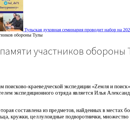
Тульская духовная семинария проводит набор на 20
тников обороны Тулы
 памяти участников обороны 
ам поисково-краеведческой экспедиции «Zемля и поиск»
елем экспедиционного отряда является Илья Александр
торая составлена из предметов, найденных в местах б
льца, кружки, целлулоидные подворотнички, множество