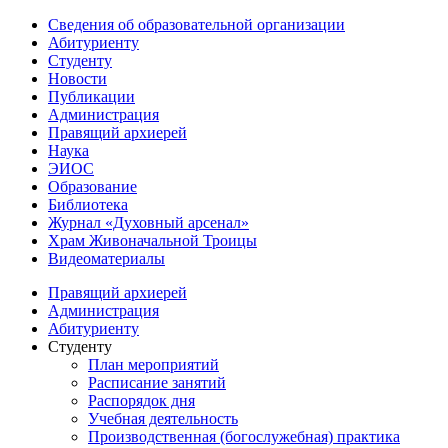
Сведения об образовательной организации
Абитуриенту
Студенту
Новости
Публикации
Администрация
Правящий архиерей
Наука
ЭИОС
Образование
Библиотека
Журнал «Духовный арсенал»
Храм Живоначальной Троицы
Видеоматериалы
Правящий архиерей
Администрация
Абитуриенту
Студенту
План мероприятий
Расписание занятий
Распорядок дня
Учебная деятельность
Производственная (богослужебная) практика