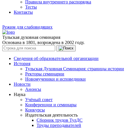
Правила внутреннего распорядка
Тесты
Контакты
Режим для слабовидящих
Тульская духовная семинария
Основана в 1801, возрождена в 2002 году.
Сведения об образовательной организации
История
Тульская Духовная Семинария: страницы истории
Ректоры семинарии
Новомученики и исповедники
Новости
Анонсы
Наука
Учёный совет
Конференции и семинары
Конкурсы
Издательская деятельность
Сборник трудов ТулДС
Труды преподавателей