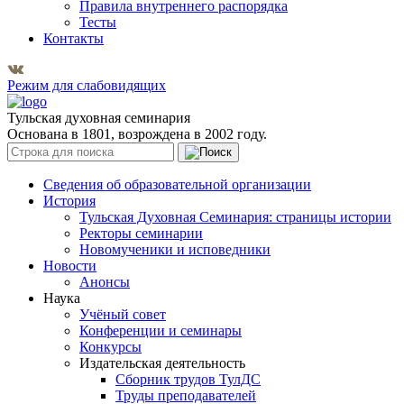
Правила внутреннего распорядка
Тесты
Контакты
Режим для слабовидящих
Тульская духовная семинария
Основана в 1801, возрождена в 2002 году.
Сведения об образовательной организации
История
Тульская Духовная Семинария: страницы истории
Ректоры семинарии
Новомученики и исповедники
Новости
Анонсы
Наука
Учёный совет
Конференции и семинары
Конкурсы
Издательская деятельность
Сборник трудов ТулДС
Труды преподавателей