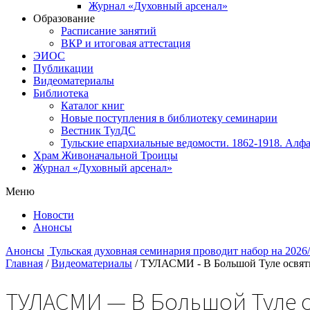
Журнал «Духовный арсенал»
Образование
Расписание занятий
ВКР и итоговая аттестация
ЭИОС
Публикации
Видеоматериалы
Библиотека
Каталог книг
Новые поступления в библиотеку семинарии
Вестник ТулДС
Тульские епархиальные ведомости. 1862-1918. Алфа
Храм Живоначальной Троицы
Журнал «Духовный арсенал»
Меню
Новости
Анонсы
Анонсы
Тульская духовная семинария проводит набор на 2026
Главная
/
Видеоматериалы
/
ТУЛАСМИ - В Большой Туле освяти
ТУЛАСМИ — В Большой Туле о