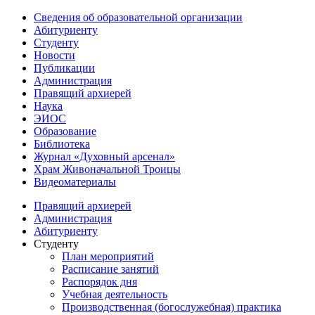
Сведения об образовательной организации
Абитуриенту
Студенту
Новости
Публикации
Администрация
Правящий архиерей
Наука
ЭИОС
Образование
Библиотека
Журнал «Духовный арсенал»
Храм Живоначальной Троицы
Видеоматериалы
Правящий архиерей
Администрация
Абитуриенту
Студенту
План мероприятий
Расписание занятий
Распорядок дня
Учебная деятельность
Производственная (богослужебная) практика