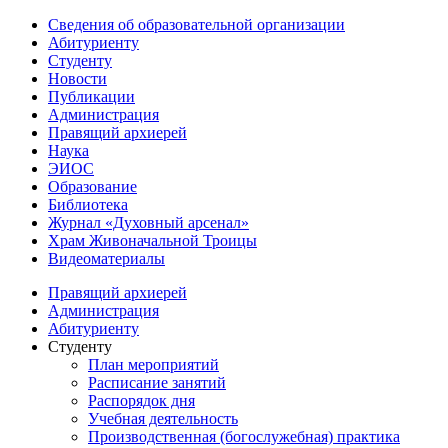
Сведения об образовательной организации
Абитуриенту
Студенту
Новости
Публикации
Администрация
Правящий архиерей
Наука
ЭИОС
Образование
Библиотека
Журнал «Духовный арсенал»
Храм Живоначальной Троицы
Видеоматериалы
Правящий архиерей
Администрация
Абитуриенту
Студенту
План мероприятий
Расписание занятий
Распорядок дня
Учебная деятельность
Производственная (богослужебная) практика