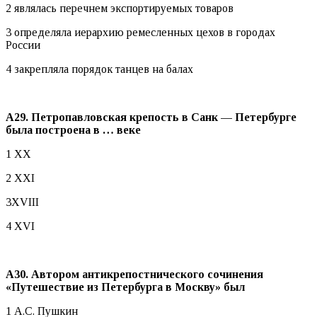
2 являлась перечнем экспортируемых товаров
3 определяла иерархию ремесленных цехов в городах
России
4 закрепляла порядок танцев на балах
А29. Петропавловская крепость в Санк — Петербурге
была построена в … веке
1 XX
2 XXI
3XVIII
4 XVI
А30. Автором антикрепостнического сочинения
«Путешествие из Петербурга в Москву» был
1 А.С. Пушкин