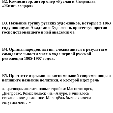
В2. Композитор, автор опер «Руслан и Людмила»,
«Жизнь за царя»
В3. Название группу русских художников, которые в 1863
году покинули Академию
Художеств
, протестуя против
господствовавшего в ней академизма.
В4. Органы народовластия, сложившиеся в результате
самодеятельности масс в ходе первой русской
революции 1905-1907 годов.
В5. Прочтите отрывок из воспоминаний современницы и
напишите название политики, о которой идёт речь
«…разворачивались новые стройки: Магнитогорск,
Днепрогэс, Комсомольск -на –Амуре, начиналось
стахановское движение. Молодёжь была охвачена
энтузиазмом…»