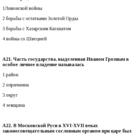
1Ливонской войны
2 борьбы с остатками Золотой Орды
3 борьбы с Хазарским Каганатом
4 войны со Швецией
А21. Часть государства, выделенная Иваном Грозным в
особое личное владение называлась
1 район
2 опричнина
3 округ
4 земщина
А22. В Московской Руси в
XVI-
XVII веках
законосовещательным сословным органом при царе был