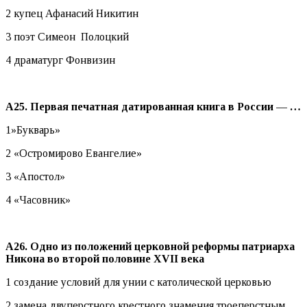
2 купец Афанасий Никитин
3 поэт Симеон Полоцкий
4 драматург Фонвизин
А25. Первая печатная датированная книга в России — …
1»Букварь»
2 «Остромирово Евангелие»
3 «Апостол»
4 «Часовник»
А26. Одно из положений церковной реформы патриарха
Никона во второй половине
XVII века
1 создание условий для унии с католической церковью
2 замена двуперстного крестного знамения троеперстным