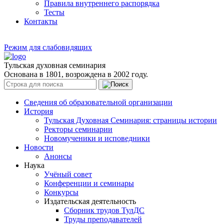
Правила внутреннего распорядка
Тесты
Контакты
Режим для слабовидящих
Тульская духовная семинария
Основана в 1801, возрождена в 2002 году.
Сведения об образовательной организации
История
Тульская Духовная Семинария: страницы истории
Ректоры семинарии
Новомученики и исповедники
Новости
Анонсы
Наука
Учёный совет
Конференции и семинары
Конкурсы
Издательская деятельность
Сборник трудов ТулДС
Труды преподавателей