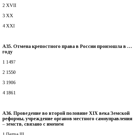
2 XVII
3 XX
4 XXI
А35. Отмена крепостного права в России произошла в …
году
1 1497
2 1550
3 1906
4 1861
А36. Проведение во второй половине
XIX века Земской
реформы, учреждение органов местного самоуправления
– земств, связано с именем
1 Петра III