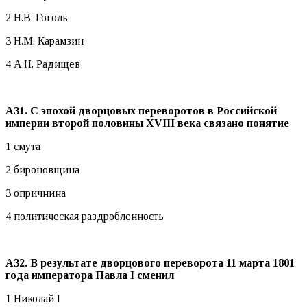
2 Н.В. Гоголь
3 Н.М. Карамзин
4 А.Н. Радищев
А31. С эпохой дворцовых переворотов в Российской
империи второй половины
XVIII века связано понятие
1 смута
2 бироновщина
3 опричнина
4 политическая раздробленность
А32. В результате дворцового переворота 11 марта 1801
года императора Павла
I сменил
1 Николай I