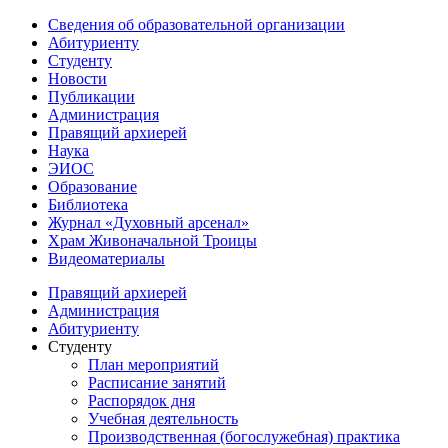
Сведения об образовательной организации
Абитуриенту
Студенту
Новости
Публикации
Администрация
Правящий архиерей
Наука
ЭИОС
Образование
Библиотека
Журнал «Духовный арсенал»
Храм Живоначальной Троицы
Видеоматериалы
Правящий архиерей
Администрация
Абитуриенту
Студенту
План мероприятий
Расписание занятий
Распорядок дня
Учебная деятельность
Производственная (богослужебная) практика