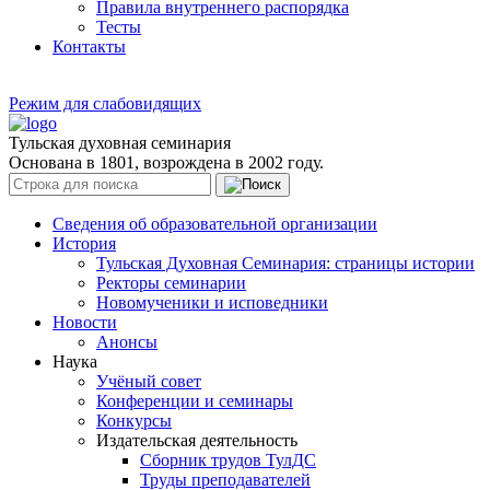
Правила внутреннего распорядка
Тесты
Контакты
Режим для слабовидящих
Тульская духовная семинария
Основана в 1801, возрождена в 2002 году.
Сведения об образовательной организации
История
Тульская Духовная Семинария: страницы истории
Ректоры семинарии
Новомученики и исповедники
Новости
Анонсы
Наука
Учёный совет
Конференции и семинары
Конкурсы
Издательская деятельность
Сборник трудов ТулДС
Труды преподавателей