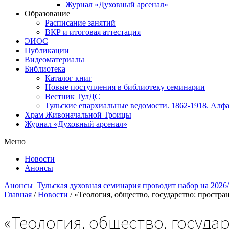
Журнал «Духовный арсенал»
Образование
Расписание занятий
ВКР и итоговая аттестация
ЭИОС
Публикации
Видеоматериалы
Библиотека
Каталог книг
Новые поступления в библиотеку семинарии
Вестник ТулДС
Тульские епархиальные ведомости. 1862-1918. Алфа
Храм Живоначальной Троицы
Журнал «Духовный арсенал»
Меню
Новости
Анонсы
Анонсы
Тульская духовная семинария проводит набор на 2026
Главная
/
Новости
/
«Теология, общество, государство: простра
«Теология, общество, госуда