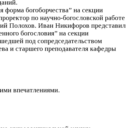
даний.
 форма богоборчества” на секции
проректор по научно-богословской работе
рий Полохов. Иван Никифоров представил
енного богословия” на секции
ошедшей под сопредседательством
ева и старшего преподавателя кафедры
ими впечатлениями.