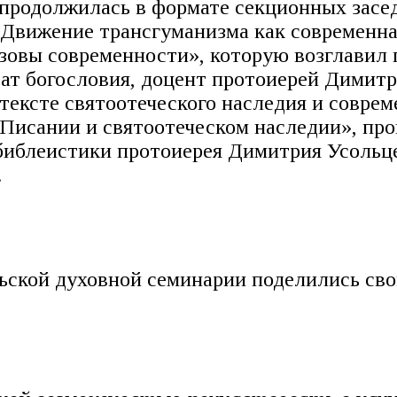
продолжилась в формате секционных засе
Движение трансгуманизма как современная
ызовы современности», которую возглавил 
дат богословия, доцент протоиерей Димит
тексте святоотеческого наследия и соврем
Писании и святоотеческом наследии», пр
библеистики протоиерея Димитрия Усольц
.
ьской духовной семинарии поделились сво