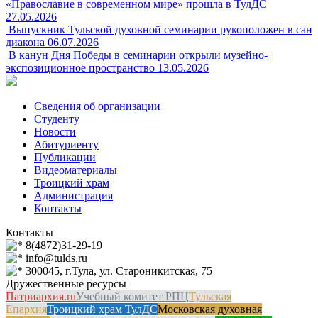
«Православие в современном мире» прошла в ТулДС
27.05.2026
Выпускник Тульской духовной семинарии рукоположен в сан
диакона
06.07.2026
В канун Дня Победы в семинарии открыли музейно-
экспозиционное пространство
13.05.2026
Сведения об организации
Студенту
Новости
Абитуриенту
Публикации
Видеоматериалы
Троицкий храм
Администрация
Контакты
Контакты
8(4872)31-29-19
info@tulds.ru
300045, г.Тула, ул. Староникитская, 75
Дружественные ресурсы
Патриархия.ru
Учебный комитет РПЦ
Тульская
Епархия
Троицкий храм ТулДС
Московская духовная