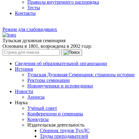
Правила внутреннего распорядка
Тесты
Контакты
Режим для слабовидящих
Тульская духовная семинария
Основана в 1801, возрождена в 2002 году.
Сведения об образовательной организации
История
Тульская Духовная Семинария: страницы истории
Ректоры семинарии
Новомученики и исповедники
Новости
Анонсы
Наука
Учёный совет
Конференции и семинары
Конкурсы
Издательская деятельность
Сборник трудов ТулДС
Труды преподавателей