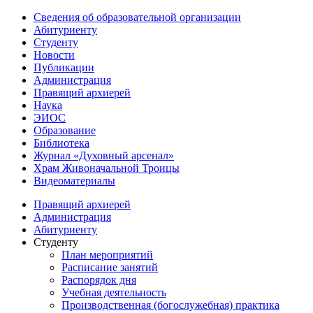
Сведения об образовательной организации
Абитуриенту
Студенту
Новости
Публикации
Администрация
Правящий архиерей
Наука
ЭИОС
Образование
Библиотека
Журнал «Духовный арсенал»
Храм Живоначальной Троицы
Видеоматериалы
Правящий архиерей
Администрация
Абитуриенту
Студенту
План мероприятий
Расписание занятий
Распорядок дня
Учебная деятельность
Производственная (богослужебная) практика