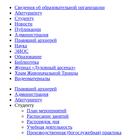
Сведения об образовательной организации
Абитуриенту
Студенту
Новости
Публикации
Администрация
Правящий архиерей
Наука
ЭИОС
Образование
Библиотека
Журнал «Духовный арсенал»
Храм Живоначальной Троицы
Видеоматериалы
Правящий архиерей
Администрация
Абитуриенту
Студенту
План мероприятий
Расписание занятий
Распорядок дня
Учебная деятельность
Производственная (богослужебная) практика