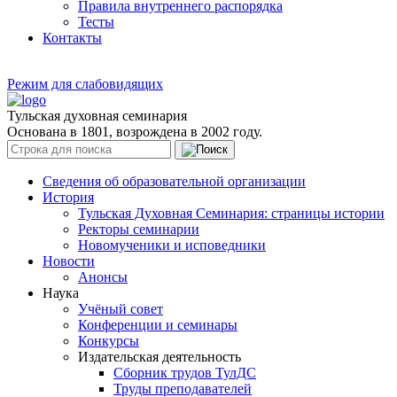
Правила внутреннего распорядка
Тесты
Контакты
Режим для слабовидящих
Тульская духовная семинария
Основана в 1801, возрождена в 2002 году.
Сведения об образовательной организации
История
Тульская Духовная Семинария: страницы истории
Ректоры семинарии
Новомученики и исповедники
Новости
Анонсы
Наука
Учёный совет
Конференции и семинары
Конкурсы
Издательская деятельность
Сборник трудов ТулДС
Труды преподавателей