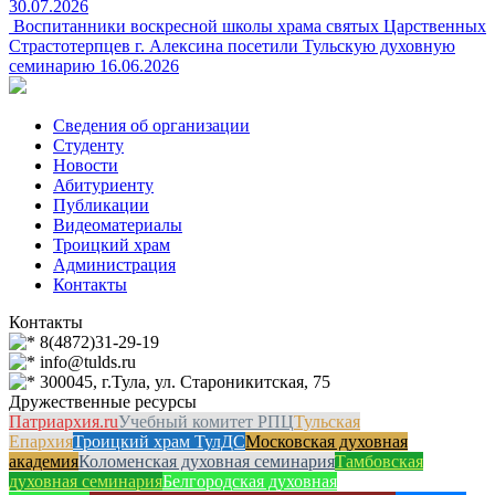
30.07.2026
Воспитанники воскресной школы храма святых Царственных
Страстотерпцев г. Алексина посетили Тульскую духовную
семинарию
16.06.2026
Сведения об организации
Студенту
Новости
Абитуриенту
Публикации
Видеоматериалы
Троицкий храм
Администрация
Контакты
Контакты
8(4872)31-29-19
info@tulds.ru
300045, г.Тула, ул. Староникитская, 75
Дружественные ресурсы
Патриархия.ru
Учебный комитет РПЦ
Тульская
Епархия
Троицкий храм ТулДС
Московская духовная
академия
Коломенская духовная семинария
Тамбовская
духовная семинария
Белгородская духовная