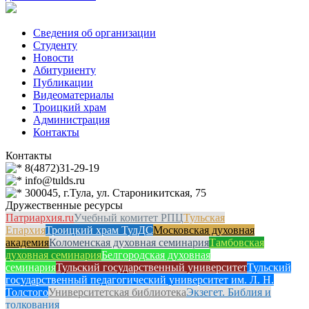
Сведения об организации
Студенту
Новости
Абитуриенту
Публикации
Видеоматериалы
Троицкий храм
Администрация
Контакты
Контакты
8(4872)31-29-19
info@tulds.ru
300045, г.Тула, ул. Староникитская, 75
Дружественные ресурсы
Патриархия.ru
Учебный комитет РПЦ
Тульская
Епархия
Троицкий храм ТулДС
Московская духовная
академия
Коломенская духовная семинария
Тамбовская
духовная семинария
Белгородская духовная
семинария
Тульский государственный университет
Тульский
государственный педагогический университет им. Л. Н.
Толстого
Университетская библиотека
Экзегет. Библия и
толкования