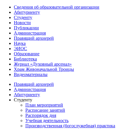
Сведения об образовательной организации
Абитуриенту
Студенту
Новости
Публикации
Администрация
Правящий архиерей
Наука
ЭИОС
Образование
Библиотека
Журнал «Духовный арсенал»
Храм Живоначальной Троицы
Видеоматериалы
Правящий архиерей
Администрация
Абитуриенту
Студенту
План мероприятий
Расписание занятий
Распорядок дня
Учебная деятельность
Производственная (богослужебная) практика