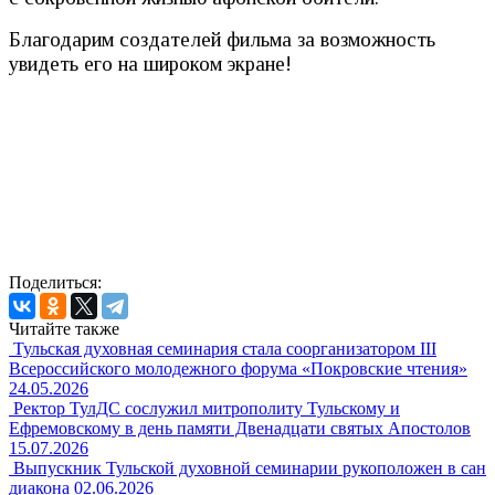
Благодарим создателей фильма за возможность
увидеть его на широком экране!
Поделиться:
Читайте также
Тульская духовная семинария стала соорганизатором III
Всероссийского молодежного форума «Покровские чтения»
24.05.2026
Ректор ТулДС сослужил митрополиту Тульскому и
Ефремовскому в день памяти Двенадцати святых Апостолов
15.07.2026
Выпускник Тульской духовной семинарии рукоположен в сан
диакона
02.06.2026