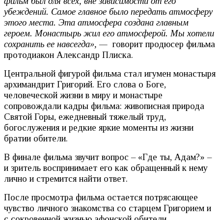
фильм был для всех, вне зависимости от его
убеждений. Самое главное было передать атмосферу
этого места. Эта атмосфера создана главным
героем. Монастырь жил его атмосферой. Мы хотели
сохранить ее навсегда», —
говорит продюсер фильма
протодиакон Александр Плиска.
Центральной фигурой фильма стал игумен монастыря
архимандрит Григорий. Его слова о Боге,
человеческой жизни в миру и монастыре
сопровождали кадры фильма: живописная природа
Святой Горы, ежедневный тяжелый труд,
богослужения и редкие яркие моменты из жизни
братии обители.
В финале фильма звучит вопрос – «Где ты, Адам?» –
и зритель воспринимает его как обращенный к нему
лично и стремится найти ответ.
После просмотра фильма остается потрясающее
чувство личного знакомства со старцем Григорием и
с сокровенной жизнью афонской обители.