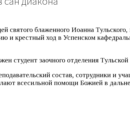
в сан диакона
щей святого блаженного Иоанна Тульского
ю и крестный ход в Успенском кафедральн
ожен студент заочного отделения Тульско
еподавательский состав, сотрудники и уч
елают всесильной помощи Божией в дальн