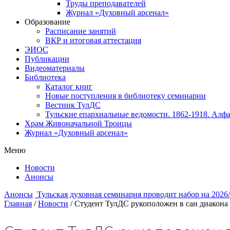
Труды преподавателей
Журнал «Духовный арсенал»
Образование
Расписание занятий
ВКР и итоговая аттестация
ЭИОС
Публикации
Видеоматериалы
Библиотека
Каталог книг
Новые поступления в библиотеку семинарии
Вестник ТулДС
Тульские епархиальные ведомости. 1862-1918. Алфа
Храм Живоначальной Троицы
Журнал «Духовный арсенал»
Меню
Новости
Анонсы
Анонсы
Тульская духовная семинария проводит набор на 2026
Главная
/
Новости
/
Студент ТулДС рукоположен в сан диакона