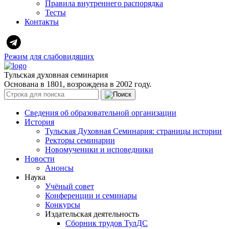
Правила внутреннего распорядка
Тесты
Контакты
Режим для слабовидящих
Тульская духовная семинария
Основана в 1801, возрождена в 2002 году.
Сведения об образовательной организации
История
Тульская Духовная Семинария: страницы истории
Ректоры семинарии
Новомученики и исповедники
Новости
Анонсы
Наука
Учёный совет
Конференции и семинары
Конкурсы
Издательская деятельность
Сборник трудов ТулДС