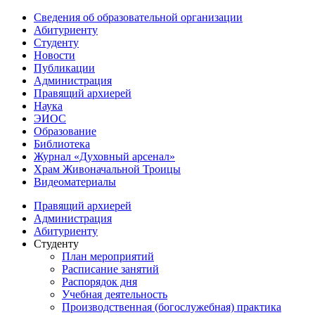
Сведения об образовательной организации
Абитуриенту
Студенту
Новости
Публикации
Администрация
Правящий архиерей
Наука
ЭИОС
Образование
Библиотека
Журнал «Духовный арсенал»
Храм Живоначальной Троицы
Видеоматериалы
Правящий архиерей
Администрация
Абитуриенту
Студенту
План мероприятий
Расписание занятий
Распорядок дня
Учебная деятельность
Производственная (богослужебная) практика