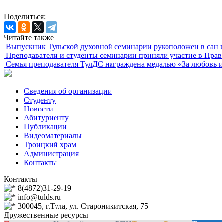
Поделиться:
Читайте также
Выпускник Тульской духовной семинарии рукоположен в сан 
Преподаватели и студенты семинарии приняли участие в Пра
Семья преподавателя ТулДС награждена медалью «За любовь и
Сведения об организации
Студенту
Новости
Абитуриенту
Публикации
Видеоматериалы
Троицкий храм
Администрация
Контакты
Контакты
8(4872)31-29-19
info@tulds.ru
300045, г.Тула, ул. Староникитская, 75
Дружественные ресурсы