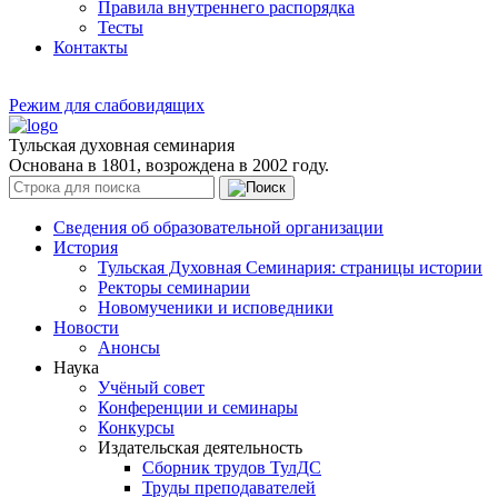
Правила внутреннего распорядка
Тесты
Контакты
Режим для слабовидящих
Тульская духовная семинария
Основана в 1801, возрождена в 2002 году.
Сведения об образовательной организации
История
Тульская Духовная Семинария: страницы истории
Ректоры семинарии
Новомученики и исповедники
Новости
Анонсы
Наука
Учёный совет
Конференции и семинары
Конкурсы
Издательская деятельность
Сборник трудов ТулДС
Труды преподавателей