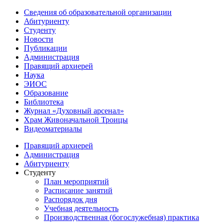
Сведения об образовательной организации
Абитуриенту
Студенту
Новости
Публикации
Администрация
Правящий архиерей
Наука
ЭИОС
Образование
Библиотека
Журнал «Духовный арсенал»
Храм Живоначальной Троицы
Видеоматериалы
Правящий архиерей
Администрация
Абитуриенту
Студенту
План мероприятий
Расписание занятий
Распорядок дня
Учебная деятельность
Производственная (богослужебная) практика