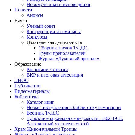
Новомученики и исповедники
Новости
Анонсы
Наука
Учёный совет
Конференции и семинары
Конкурсы
Издательская деятельность
Сборник трудов ТулДС
Труды преподавателей
Журнал «Духовный арсенал»
Образование
Расписание занятий
ВКР и итоговая аттестация
ЭИОС
Публикации
Видеоматериалы
Библиотека
Каталог книг
Новые поступления в библиотеку семинарии
Вестник ТулДС
Тульские епархиальные ведомости. 1862-1918.
Алфавитный указатель статей
Храм Живоначальной Троицы
Журнал «Духовный арсенал»