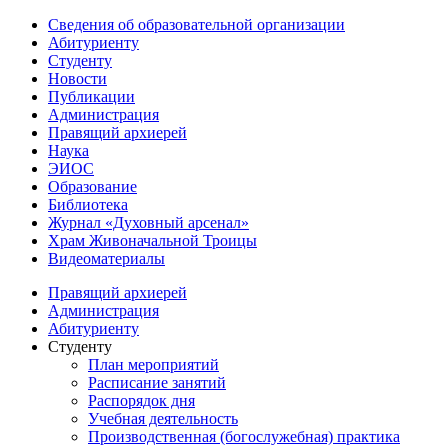
Сведения об образовательной организации
Абитуриенту
Студенту
Новости
Публикации
Администрация
Правящий архиерей
Наука
ЭИОС
Образование
Библиотека
Журнал «Духовный арсенал»
Храм Живоначальной Троицы
Видеоматериалы
Правящий архиерей
Администрация
Абитуриенту
Студенту
План мероприятий
Расписание занятий
Распорядок дня
Учебная деятельность
Производственная (богослужебная) практика