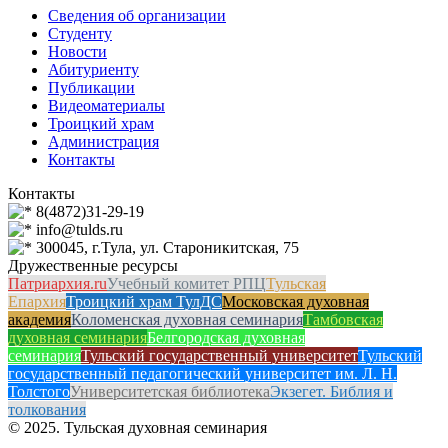
Сведения об организации
Студенту
Новости
Абитуриенту
Публикации
Видеоматериалы
Троицкий храм
Администрация
Контакты
Контакты
8(4872)31-29-19
info@tulds.ru
300045, г.Тула, ул. Староникитская, 75
Дружественные ресурсы
Патриархия.ru
Учебный комитет РПЦ
Тульская
Епархия
Троицкий храм ТулДС
Московская духовная
академия
Коломенская духовная семинария
Тамбовская
духовная семинария
Белгородская духовная
семинария
Тульский государственный университет
Тульский
государственный педагогический университет им. Л. Н.
Толстого
Университетская библиотека
Экзегет. Библия и
толкования
© 2025. Тульская духовная семинария