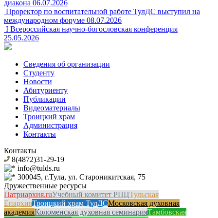
диакона
06.07.2026
Проректор по воспитательной работе ТулДС выступил на
международном форуме
08.07.2026
I Всероссийская научно-богословская конференция
25.05.2026
Сведения об организации
Студенту
Новости
Абитуриенту
Публикации
Видеоматериалы
Троицкий храм
Администрация
Контакты
Контакты
8(4872)31-29-19
info@tulds.ru
300045, г.Тула, ул. Староникитская, 75
Дружественные ресурсы
Патриархия.ru
Учебный комитет РПЦ
Тульская
Епархия
Троицкий храм ТулДС
Московская духовная
академия
Коломенская духовная семинария
Тамбовская