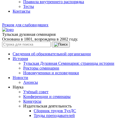
Правила внутреннего распорядка
Тесты
Контакты
Режим для слабовидящих
Тульская духовная семинария
Основана в 1801, возрождена в 2002 году.
Сведения об образовательной организации
История
Тульская Духовная Семинария: страницы истории
Ректоры семинарии
Новомученики и исповедники
Новости
Анонсы
Наука
Учёный совет
Конференции и семинары
Конкурсы
Издательская деятельность
Сборник трудов ТулДС
Труды преподавателей