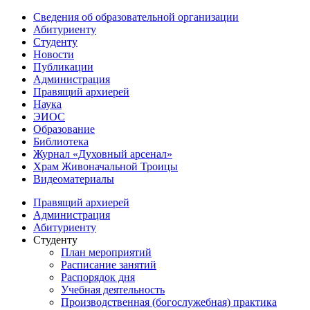
Сведения об образовательной организации
Абитуриенту
Студенту
Новости
Публикации
Администрация
Правящий архиерей
Наука
ЭИОС
Образование
Библиотека
Журнал «Духовный арсенал»
Храм Живоначальной Троицы
Видеоматериалы
Правящий архиерей
Администрация
Абитуриенту
Студенту
План мероприятий
Расписание занятий
Распорядок дня
Учебная деятельность
Производственная (богослужебная) практика