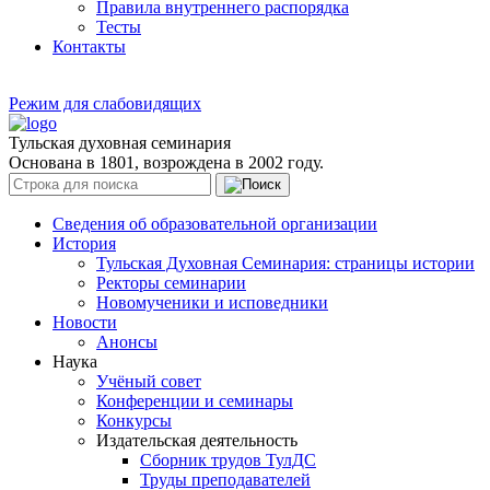
Правила внутреннего распорядка
Тесты
Контакты
Режим для слабовидящих
Тульская духовная семинария
Основана в 1801, возрождена в 2002 году.
Сведения об образовательной организации
История
Тульская Духовная Семинария: страницы истории
Ректоры семинарии
Новомученики и исповедники
Новости
Анонсы
Наука
Учёный совет
Конференции и семинары
Конкурсы
Издательская деятельность
Сборник трудов ТулДС
Труды преподавателей