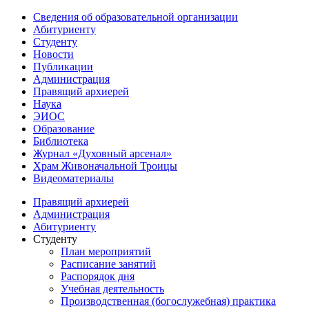
Сведения об образовательной организации
Абитуриенту
Студенту
Новости
Публикации
Администрация
Правящий архиерей
Наука
ЭИОС
Образование
Библиотека
Журнал «Духовный арсенал»
Храм Живоначальной Троицы
Видеоматериалы
Правящий архиерей
Администрация
Абитуриенту
Студенту
План мероприятий
Расписание занятий
Распорядок дня
Учебная деятельность
Производственная (богослужебная) практика