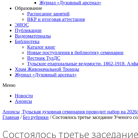
Журнал «Духовный арсенал»
Образование
Расписание занятий
ВКР и итоговая аттестация
ЭИОС
Публикации
Видеоматериалы
Библиотека
Каталог книг
Новые поступления в библиотеку семинарии
Вестник ТулДС
Тульские епархиальные ведомости. 1862-1918. Алфа
Храм Живоначальной Троицы
Журнал «Духовный арсенал»
Меню
Новости
Анонсы
Анонсы
Тульская духовная семинария проводит набор на 2026
Главная
/
Без рубрики
/
Состоялось третье заседание Ученого с
Состоялось третье заседание