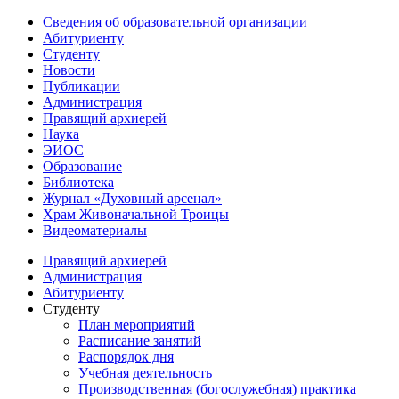
Сведения об образовательной организации
Абитуриенту
Студенту
Новости
Публикации
Администрация
Правящий архиерей
Наука
ЭИОС
Образование
Библиотека
Журнал «Духовный арсенал»
Храм Живоначальной Троицы
Видеоматериалы
Правящий архиерей
Администрация
Абитуриенту
Студенту
План мероприятий
Расписание занятий
Распорядок дня
Учебная деятельность
Производственная (богослужебная) практика