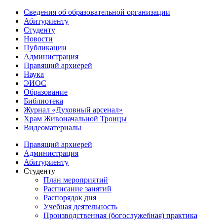
Сведения об образовательной организации
Абитуриенту
Студенту
Новости
Публикации
Администрация
Правящий архиерей
Наука
ЭИОС
Образование
Библиотека
Журнал «Духовный арсенал»
Храм Живоначальной Троицы
Видеоматериалы
Правящий архиерей
Администрация
Абитуриенту
Студенту
План мероприятий
Расписание занятий
Распорядок дня
Учебная деятельность
Производственная (богослужебная) практика