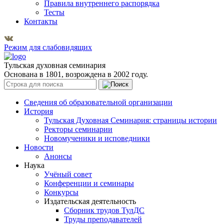
Правила внутреннего распорядка
Тесты
Контакты
Режим для слабовидящих
Тульская духовная семинария
Основана в 1801, возрождена в 2002 году.
Сведения об образовательной организации
История
Тульская Духовная Семинария: страницы истории
Ректоры семинарии
Новомученики и исповедники
Новости
Анонсы
Наука
Учёный совет
Конференции и семинары
Конкурсы
Издательская деятельность
Сборник трудов ТулДС
Труды преподавателей