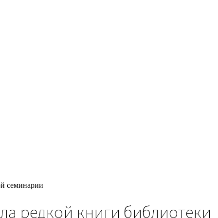
ой семинарии
ела редкой книги библиотеки