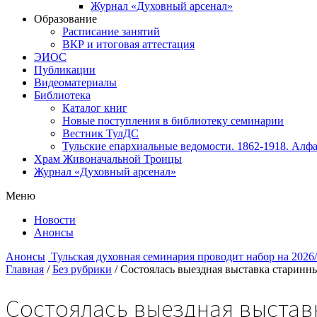
Журнал «Духовный арсенал»
Образование
Расписание занятий
ВКР и итоговая аттестация
ЭИОС
Публикации
Видеоматериалы
Библиотека
Каталог книг
Новые поступления в библиотеку семинарии
Вестник ТулДС
Тульские епархиальные ведомости. 1862-1918. Алфа
Храм Живоначальной Троицы
Журнал «Духовный арсенал»
Меню
Новости
Анонсы
Анонсы
Тульская духовная семинария проводит набор на 2026
Главная
/
Без рубрики
/
Состоялась выездная выставка старинн
Состоялась выездная выстав