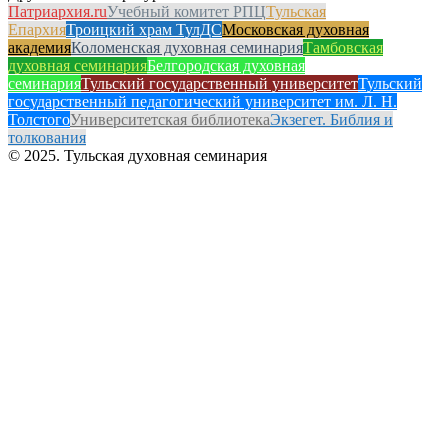
Патриархия.ru
Учебный комитет РПЦ
Тульская
Епархия
Троицкий храм ТулДС
Московская духовная
академия
Коломенская духовная семинария
Тамбовская
духовная семинария
Белгородская духовная
семинария
Тульский государственный университет
Тульский
государственный педагогический университет им. Л. Н.
Толстого
Университетская библиотека
Экзегет. Библия и
толкования
© 2025. Тульская духовная семинария