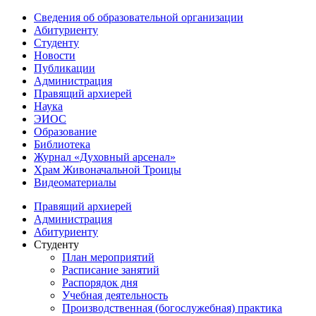
Сведения об образовательной организации
Абитуриенту
Студенту
Новости
Публикации
Администрация
Правящий архиерей
Наука
ЭИОС
Образование
Библиотека
Журнал «Духовный арсенал»
Храм Живоначальной Троицы
Видеоматериалы
Правящий архиерей
Администрация
Абитуриенту
Студенту
План мероприятий
Расписание занятий
Распорядок дня
Учебная деятельность
Производственная (богослужебная) практика