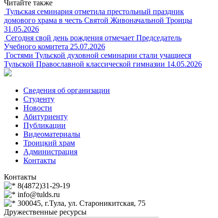
Читайте также
Тульская семинария отметила престольный праздник
домового храма в честь Святой Живоначальной Троицы
31.05.2026
Сегодня свой день рождения отмечает Председатель
Учебного комитета
25.07.2026
Гостями Тульской духовной семинарии стали учащиеся
Тульской Православной классической гимназии
14.05.2026
Сведения об организации
Студенту
Новости
Абитуриенту
Публикации
Видеоматериалы
Троицкий храм
Администрация
Контакты
Контакты
8(4872)31-29-19
info@tulds.ru
300045, г.Тула, ул. Староникитская, 75
Дружественные ресурсы