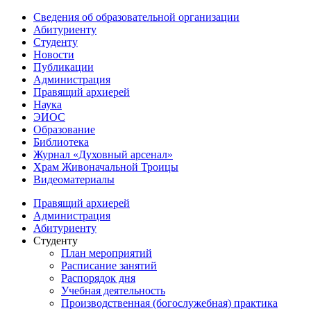
Сведения об образовательной организации
Абитуриенту
Студенту
Новости
Публикации
Администрация
Правящий архиерей
Наука
ЭИОС
Образование
Библиотека
Журнал «Духовный арсенал»
Храм Живоначальной Троицы
Видеоматериалы
Правящий архиерей
Администрация
Абитуриенту
Студенту
План мероприятий
Расписание занятий
Распорядок дня
Учебная деятельность
Производственная (богослужебная) практика