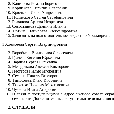
Канищева Романа Борисовича
Коршакова Кирилла Павловича
Крючкова Илью Андреевича
Полянского Сергея Серафимовича
Романова Артема Игоревича
Севостьянова Даниила Ильича
Тютина Станислава Александровича
Зачислить на подготовительное отделение бакалавриата
1 Алексеева Сергея Владимировича
Воробьева Владислава Сергеевича
Грачева Евгения Юрьевича
Ларина Сергея Юрьевича
Мещерякова Алексея Викторовича
Нестерова Илью Игоревича
Семина Никиту Викторовича
Тимофеева Илью Игоревича
Ткаченко Николая Максимовича
Чулкова Ивана Андреевича
В связи с поступающими в адрес Ученого совета обра
семинарии. Дополнительные вступительные испытания про
СЛУШАЛИ