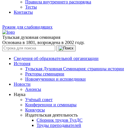
Правила внутреннего распорядка
Тесты
Контакты
Режим для слабовидящих
Тульская духовная семинария
Основана в 1801, возрождена в 2002 году.
Сведения об образовательной организации
История
Тульская Духовная Семинария: страницы истории
Ректоры семинарии
Новомученики и исповедники
Новости
Анонсы
Наука
Учёный совет
Конференции и семинары
Конкурсы
Издательская деятельность
Сборник трудов ТулДС
Труды преподавателей