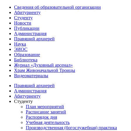
Сведения об образовательной организации
Абитуриенту
Студенту
Новости
Публикации
Администрация
Правящий архиерей
Наука
ЭИОС
Образование
Библиотека
Журнал «Духовный арсенал»
Храм Живоначальной Троицы
Видеоматериалы
Правящий архиерей
Администрация
Абитуриенту
Студенту
План мероприятий
Расписание занятий
Распорядок дня
Учебная деятельность
Производственная (богослужебная) практика