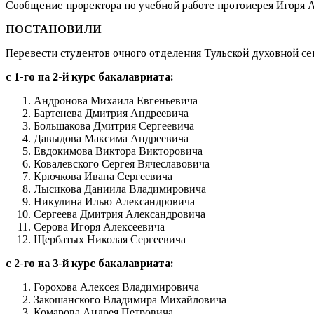
Сообщение проректора по учебной работе протоиерея Игоря 
ПОСТАНОВИЛИ
Перевести студентов очного отделения Тульской духовной с
с 1-го на 2-й курс бакалавриата:
Андронова Михаила Евгеньевича
Бартенева Дмитрия Андреевича
Большакова Дмитрия Сергеевича
Давыдова Максима Андреевича
Евдокимова Виктора Викторовича
Ковалевского Сергея Вячеславовича
Крючкова Ивана Сергеевича
Лысикова Даниила Владимировича
Никулина Илью Александровича
Сергеева Дмитрия Александровича
Серова Игоря Алексеевича
Щербатых Николая Сергеевича
с 2-го на 3-й курс бакалавриата:
Горохова Алексея Владимировича
Закошанского Владимира Михайловича
Комарова Андрея Петровича