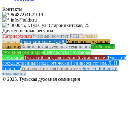
Контакты
8(4872)31-29-19
info@tulds.ru
300045, г.Тула, ул. Староникитская, 75
Дружественные ресурсы
Патриархия.ru
Учебный комитет РПЦ
Тульская
Епархия
Троицкий храм ТулДС
Московская духовная
академия
Коломенская духовная семинария
Тамбовская
духовная семинария
Белгородская духовная
семинария
Тульский государственный университет
Тульский
государственный педагогический университет им. Л. Н.
Толстого
Университетская библиотека
Экзегет. Библия и
толкования
© 2025. Тульская духовная семинария