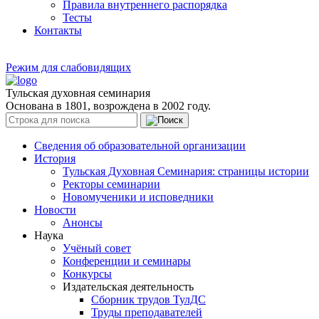
Правила внутреннего распорядка
Тесты
Контакты
Режим для слабовидящих
Тульская духовная семинария
Основана в 1801, возрождена в 2002 году.
Сведения об образовательной организации
История
Тульская Духовная Семинария: страницы истории
Ректоры семинарии
Новомученики и исповедники
Новости
Анонсы
Наука
Учёный совет
Конференции и семинары
Конкурсы
Издательская деятельность
Сборник трудов ТулДС
Труды преподавателей