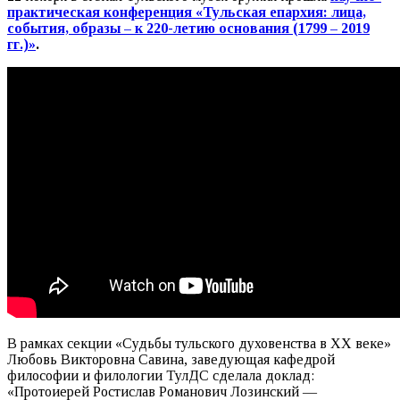
практическая конференция «Тульская епархия: лица,
события, образы – к 220-летию основания (1799 – 2019
гг.)»
.
В рамках секции «Судьбы тульского духовенства в XX веке»
Любовь Викторовна Савина, заведующая кафедрой
философии и филологии ТулДС сделала доклад:
«Протоиерей Ростислав Романович Лозинский —