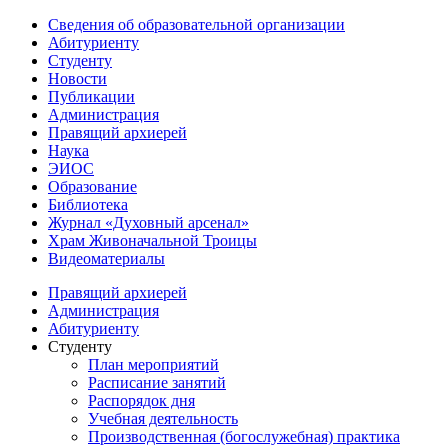
Сведения об образовательной организации
Абитуриенту
Студенту
Новости
Публикации
Администрация
Правящий архиерей
Наука
ЭИОС
Образование
Библиотека
Журнал «Духовный арсенал»
Храм Живоначальной Троицы
Видеоматериалы
Правящий архиерей
Администрация
Абитуриенту
Студенту
План мероприятий
Расписание занятий
Распорядок дня
Учебная деятельность
Производственная (богослужебная) практика