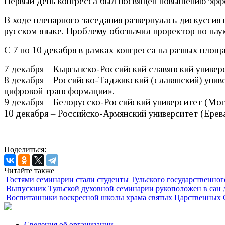
Первый день конгресса был посвящен повышению эффек
В ходе пленарного заседания развернулась дискуссия
русском языке. Проблему обозначил проректор по на
С 7 по 10 декабря в рамках конгресса на разных пло
7 декабря – Кыргызско-Российский славянский универ
8 декабря – Российско-Таджикский (славянский) унив
цифровой трансформации».
9 декабря – Белорусско-Российский университет (Моги
10 декабря – Российско-Армянский университет (Ерева
Поделиться:
Читайте также
Гостями семинарии стали студенты Тульского государственног
Выпускник Тульской духовной семинарии рукоположен в сан 
Воспитанники воскресной школы храма святых Царственных С
Сведения об организации