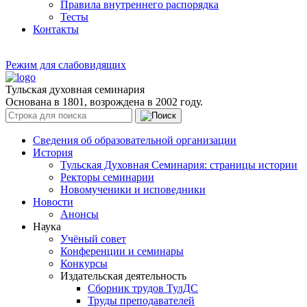
Правила внутреннего распорядка
Тесты
Контакты
Режим для слабовидящих
Тульская духовная семинария
Основана в 1801, возрождена в 2002 году.
Сведения об образовательной организации
История
Тульская Духовная Семинария: страницы истории
Ректоры семинарии
Новомученики и исповедники
Новости
Анонсы
Наука
Учёный совет
Конференции и семинары
Конкурсы
Издательская деятельность
Сборник трудов ТулДС
Труды преподавателей