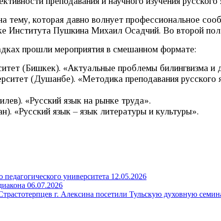
тивности преподавания и научного изучения русского 
 на тему, которая давно волнует профессиональное соо
уке Института Пушкина Михаил Осадчий.
Во второй пол
щадках прошли мероприятия в смешанном формате:
ситет (Бишкек). «Актуальные проблемы билингвизма и д
ерситет (Душанбе). «Методика преподавания русского я
лев). «Русский язык на рынке труда».
н). «Русский язык – язык литературы и культуры».
о педагогического университета
12.05.2026
диакона
06.07.2026
трастотерпцев г. Алексина посетили Тульскую духовную семи