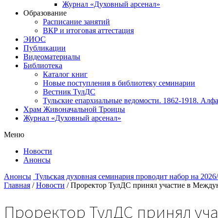
Журнал «Духовный арсенал»
Образование
Расписание занятий
ВКР и итоговая аттестация
ЭИОС
Публикации
Видеоматериалы
Библиотека
Каталог книг
Новые поступления в библиотеку семинарии
Вестник ТулДС
Тульские епархиальные ведомости. 1862-1918. Алфа
Храм Живоначальной Троицы
Журнал «Духовный арсенал»
Меню
Новости
Анонсы
Анонсы
Тульская духовная семинария проводит набор на 2026
Главная
/
Новости
/
Проректор ТулДС принял участие в Междун
Проректор ТулДС принял уча