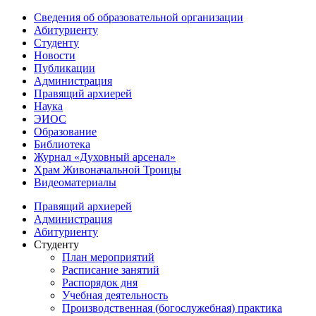
Сведения об образовательной организации
Абитуриенту
Студенту
Новости
Публикации
Администрация
Правящий архиерей
Наука
ЭИОС
Образование
Библиотека
Журнал «Духовный арсенал»
Храм Живоначальной Троицы
Видеоматериалы
Правящий архиерей
Администрация
Абитуриенту
Студенту
План мероприятий
Расписание занятий
Распорядок дня
Учебная деятельность
Производственная (богослужебная) практика