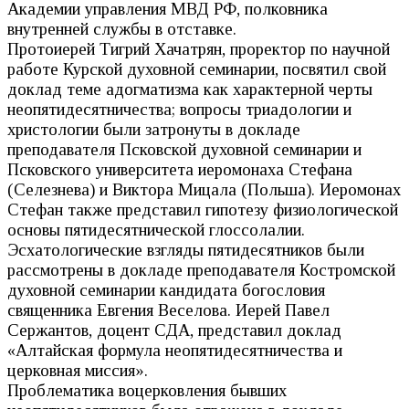
Академии управления МВД РФ, полковника
внутренней службы в отставке.
Протоиерей Тигрий Хачатрян, проректор по научной
работе Курской духовной семинарии, посвятил свой
доклад теме адогматизма как характерной черты
неопятидесятничества; вопросы триадологии и
христологии были затронуты в докладе
преподавателя Псковской духовной семинарии и
Псковского университета иеромонаха Стефана
(Селезнева) и Виктора Мицала (Польша). Иеромонах
Стефан также представил гипотезу физиологической
основы пятидесятнической глоссолалии.
Эсхатологические взгляды пятидесятников были
рассмотрены в докладе преподавателя Костромской
духовной семинарии кандидата богословия
священника Евгения Веселова. Иерей Павел
Сержантов, доцент СДА, представил доклад
«Алтайская формула неопятидесятничества и
церковная миссия».
Проблематика воцерковления бывших