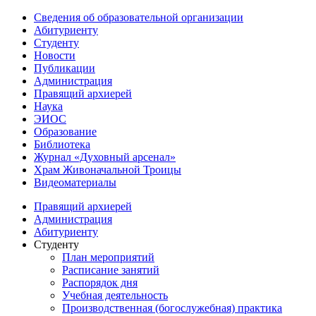
Сведения об образовательной организации
Абитуриенту
Студенту
Новости
Публикации
Администрация
Правящий архиерей
Наука
ЭИОС
Образование
Библиотека
Журнал «Духовный арсенал»
Храм Живоначальной Троицы
Видеоматериалы
Правящий архиерей
Администрация
Абитуриенту
Студенту
План мероприятий
Расписание занятий
Распорядок дня
Учебная деятельность
Производственная (богослужебная) практика