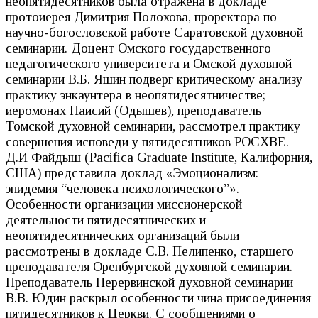
неопятидесятников была отражена в докладе
протоиерея Димитрия Полохова, проректора по
научно-богословской работе Саратовской духовной
семинарии. Доцент Омского государственного
педагогического университета и Омской духовной
семинарии В.Б. Яшин подверг критическому анализу
практику энкаунтера в неопятидесятничестве;
иеромонах Паисий (Одышев), преподаватель
Томской духовной семинарии, рассмотрел практику
совершения исповеди у пятидесятников РОСХВЕ.
Д.И Файдыш (Pacifica Graduate Institute, Калифорния,
США) представила доклад «Эмоционализм:
эпидемия “человека психологического”».
Особенности организации миссионерской
деятельности пятидесятнических и
неопятидесятнических организаций были
рассмотрены в докладе С.В. Пелипенко, старшего
преподавателя Оренбургской духовной семинарии.
Преподаватель Перервинской духовной семинарии
В.В. Юдин раскрыл особенности чина присоединения
пятидесятников к Церкви. С сообщениями о