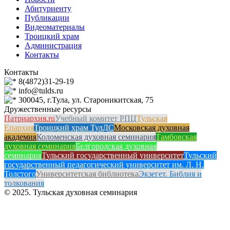
Абитуриенту
Публикации
Видеоматериалы
Троицкий храм
Администрация
Контакты
Контакты
8(4872)31-29-19
info@tulds.ru
300045, г.Тула, ул. Староникитская, 75
Дружественные ресурсы
Патриархия.ru
Учебный комитет РПЦ
Тульская
Епархия
Троицкий храм ТулДС
Московская духовная
академия
Коломенская духовная семинария
Тамбовская
духовная семинария
Белгородская духовная
семинария
Тульский государственный университет
Тульский
государственный педагогический университет им. Л. Н.
Толстого
Университетская библиотека
Экзегет. Библия и
толкования
© 2025. Тульская духовная семинария