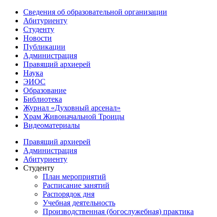
Сведения об образовательной организации
Абитуриенту
Студенту
Новости
Публикации
Администрация
Правящий архиерей
Наука
ЭИОС
Образование
Библиотека
Журнал «Духовный арсенал»
Храм Живоначальной Троицы
Видеоматериалы
Правящий архиерей
Администрация
Абитуриенту
Студенту
План мероприятий
Расписание занятий
Распорядок дня
Учебная деятельность
Производственная (богослужебная) практика