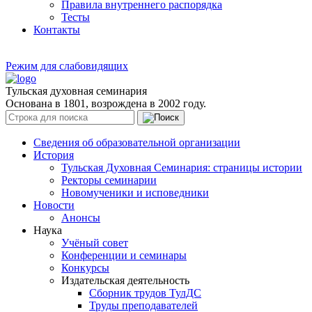
Правила внутреннего распорядка
Тесты
Контакты
Режим для слабовидящих
Тульская духовная семинария
Основана в 1801, возрождена в 2002 году.
Сведения об образовательной организации
История
Тульская Духовная Семинария: страницы истории
Ректоры семинарии
Новомученики и исповедники
Новости
Анонсы
Наука
Учёный совет
Конференции и семинары
Конкурсы
Издательская деятельность
Сборник трудов ТулДС
Труды преподавателей