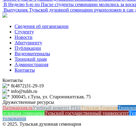
В Неделю 6-ю по Пасхе студенты семинарии молились за вос
Выпускник Тульской духовной семинарии рукоположен в сан 
Сведения об организации
Студенту
Новости
Абитуриенту
Публикации
Видеоматериалы
Троицкий храм
Администрация
Контакты
Контакты
8(4872)31-29-19
info@tulds.ru
300045, г.Тула, ул. Староникитская, 75
Дружественные ресурсы
Патриархия.ru
Учебный комитет РПЦ
Тульская Епархия
Троицки
духовная семинария
Тульский государственный университет
Тул
толкования
© 2025. Тульская духовная семинария