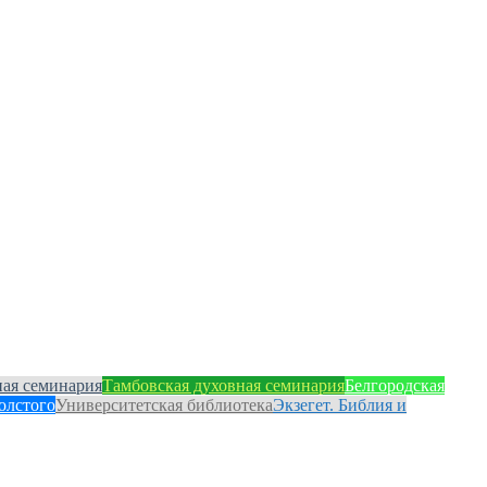
ная семинария
Тамбовская духовная семинария
Белгородская
олстого
Университетская библиотека
Экзегет. Библия и