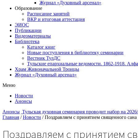
Журнал «Духовный арсенал»
Образование
Расписание занятий
ВКР и итоговая аттестация
ЭИОС
Публикации
Видеоматериалы
Библиотека
Каталог книг
Новые поступления в библиотеку семинарии
Вестник ТулДС
Тульские епархиальные ведомости. 1862-1918. Алфа
Храм Живоначальной Троицы
Журнал «Духовный арсенал»
Меню
Новости
Анонсы
Анонсы
Тульская духовная семинария проводит набор на 2026
Главная
/
Новости
/
Поздравляем с принятием священного сана 
Поздравляем с принятием св