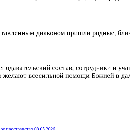
тавленным диаконом пришли родные, близк
еподавательский состав, сотрудники и уч
о желают всесильной помощи Божией в да
!
ное пространство
08.05.2026