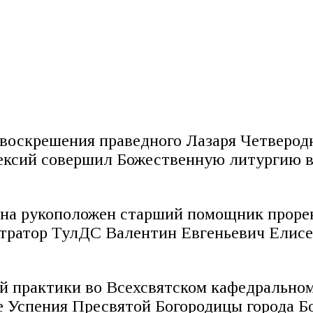
 воскрешения праведного Лазаря Четверод
ксий совершил Божественную литургию в 
она рукоположен старший помощник прорек
тратор ТулДС Валентин Евгеньевич Елис
 практики во Всехсвятском кафедральном
е Успения Пресвятой Богородицы города Б