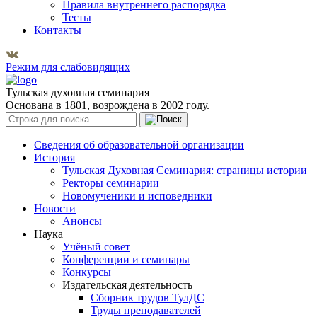
Правила внутреннего распорядка
Тесты
Контакты
Режим для слабовидящих
Тульская духовная семинария
Основана в 1801, возрождена в 2002 году.
Сведения об образовательной организации
История
Тульская Духовная Семинария: страницы истории
Ректоры семинарии
Новомученики и исповедники
Новости
Анонсы
Наука
Учёный совет
Конференции и семинары
Конкурсы
Издательская деятельность
Сборник трудов ТулДС
Труды преподавателей