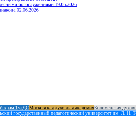
кресными богослужениями
19.05.2026
диакона
02.06.2026
й храм ТулДС
Московская духовная академия
Коломенская духов
ьский государственный педагогический университет им. Л. Н. Т