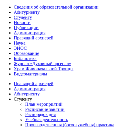
Сведения об образовательной организации
Абитуриенту
Студенту
Новости
Публикации
Администрация
Правящий архиерей
Наука
ЭИОС
Образование
Библиотека
Журнал «Духовный арсенал»
Храм Живоначальной Троицы
Видеоматериалы
Правящий архиерей
Администрация
Абитуриенту
Студенту
План мероприятий
Расписание занятий
Распорядок дня
Учебная деятельность
Производственная (богослужебная) практика