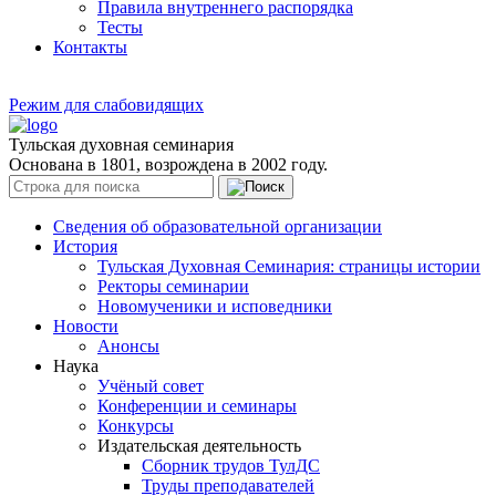
Правила внутреннего распорядка
Тесты
Контакты
Режим для слабовидящих
Тульская духовная семинария
Основана в 1801, возрождена в 2002 году.
Сведения об образовательной организации
История
Тульская Духовная Семинария: страницы истории
Ректоры семинарии
Новомученики и исповедники
Новости
Анонсы
Наука
Учёный совет
Конференции и семинары
Конкурсы
Издательская деятельность
Сборник трудов ТулДС
Труды преподавателей