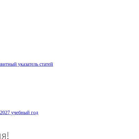
витный указатель статей
/2027 учебный год
я!