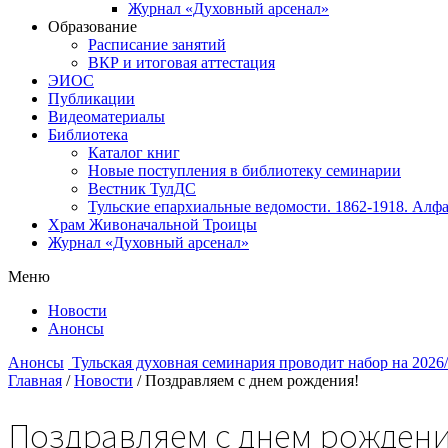
Журнал «Духовный арсенал»
Образование
Расписание занятий
ВКР и итоговая аттестация
ЭИОС
Публикации
Видеоматериалы
Библиотека
Каталог книг
Новые поступления в библиотеку семинарии
Вестник ТулДС
Тульские епархиальные ведомости. 1862-1918. Алфа
Храм Живоначальной Троицы
Журнал «Духовный арсенал»
Меню
Новости
Анонсы
Анонсы
Тульская духовная семинария проводит набор на 2026
Главная
/
Новости
/
Поздравляем с днем рождения!
Поздравляем с днем рождени