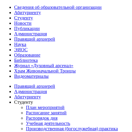
Сведения об образовательной организации
Абитуриенту
Студенту
Новости
Публикации
Администрация
Правящий архиерей
Наука
ЭИОС
Образование
Библиотека
Журнал «Духовный арсенал»
Храм Живоначальной Троицы
Видеоматериалы
Правящий архиерей
Администрация
Абитуриенту
Студенту
План мероприятий
Расписание занятий
Распорядок дня
Учебная деятельность
Производственная (богослужебная) практика