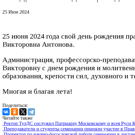
25 Июн 2024
25 июня 2024 года свой день рождения 
Викторовна Антонова.
Администрация, профессорско-преподава
Викторовну с днем рождения и молитвен
образования, крепости сил, духовного и т
Многая и благая лета!
Поделиться:
Читайте также
Ректор ТулДС сослужил Патриарху Московскому и всея Руси 
Преподаватели и студенты семинарии приняли участие в Пра
Проректор по научно-богословской работе семинарии в диста