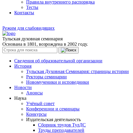
Правила внутреннего распорядка
Тесты
Контакты
Режим для слабовидящих
Тульская духовная семинария
Основана в 1801, возрождена в 2002 году.
Сведения об образовательной организации
История
Тульская Духовная Семинария: страницы истории
Ректоры семинарии
Новомученики и исповедники
Новости
Анонсы
Наука
Учёный совет
Конференции и семинары
Конкурсы
Издательская деятельность
Сборник трудов ТулДС
Труды преподавателей