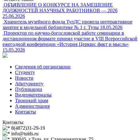
ОБЪЯВЛЕНИЕ О КОНКУРСЕ НА ЗАМЕЩЕНИЕ
ДОЛЖНОСТЕЙ НАУЧНЫХ РАБОТНИКОВ — 2026
25.06.2026
Хранитель музейного фонда ТулДС провела интерактивное
занятие в модельной библиотеке № 1 г. Тулы
18.05.2026
Проректор по научно-богословской работе семинарии в
дистанционном формате принял участие в VIII Всероссийской
ежегодной конференции «История Церкви: факт и мысль»
15.05.2026
Сведения об организации
Студенту
Новости
Абитуриенту
Публикации
Видеоматериалы
Троицкий храм
Администрация
Контакты
Контакты
8(4872)31-29-19
info@tulds.ru
300045, г.Тула, ул. Староникитская, 75