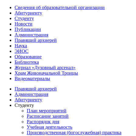
Сведения об образовательной организации
Абитуриенту
Студенту
Новости
Публикации
Администрация
Правящий архиерей
Наука
ЭИОС
Образование
Библиотека
Журнал «Духовный арсенал»
Храм Живоначальной Троицы
Видеоматериалы
Правящий архиерей
Администрация
Абитуриенту
Студенту
План мероприятий
Расписание занятий
Распорядок дня
Учебная деятельность
Производственная (богослужебная) практика