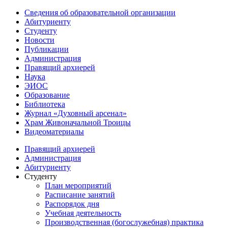
Сведения об образовательной организации
Абитуриенту
Студенту
Новости
Публикации
Администрация
Правящий архиерей
Наука
ЭИОС
Образование
Библиотека
Журнал «Духовный арсенал»
Храм Живоначальной Троицы
Видеоматериалы
Правящий архиерей
Администрация
Абитуриенту
Студенту
План мероприятий
Расписание занятий
Распорядок дня
Учебная деятельность
Производственная (богослужебная) практика