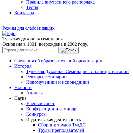
Правила внутреннего распорядка
Тесты
Контакты
Режим для слабовидящих
Тульская духовная семинария
Основана в 1801, возрождена в 2002 году.
Сведения об образовательной организации
История
Тульская Духовная Семинария: страницы истории
Ректоры семинарии
Новомученики и исповедники
Новости
Анонсы
Наука
Учёный совет
Конференции и семинары
Конкурсы
Издательская деятельность
Сборник трудов ТулДС
Труды преподавателей