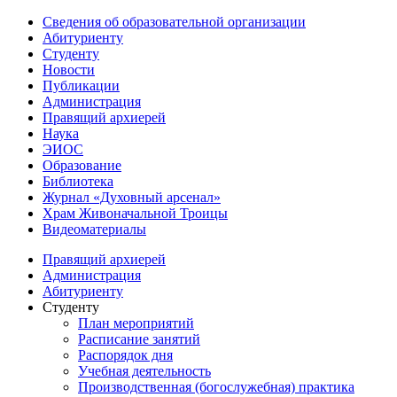
Сведения об образовательной организации
Абитуриенту
Студенту
Новости
Публикации
Администрация
Правящий архиерей
Наука
ЭИОС
Образование
Библиотека
Журнал «Духовный арсенал»
Храм Живоначальной Троицы
Видеоматериалы
Правящий архиерей
Администрация
Абитуриенту
Студенту
План мероприятий
Расписание занятий
Распорядок дня
Учебная деятельность
Производственная (богослужебная) практика