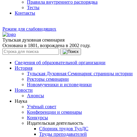
Правила внутреннего распорядка
Тесты
Контакты
Режим для слабовидящих
Тульская духовная семинария
Основана в 1801, возрождена в 2002 году.
Сведения об образовательной организации
История
Тульская Духовная Семинария: страницы истории
Ректоры семинарии
Новомученики и исповедники
Новости
Анонсы
Наука
Учёный совет
Конференции и семинары
Конкурсы
Издательская деятельность
Сборник трудов ТулДС
Труды преподавателей