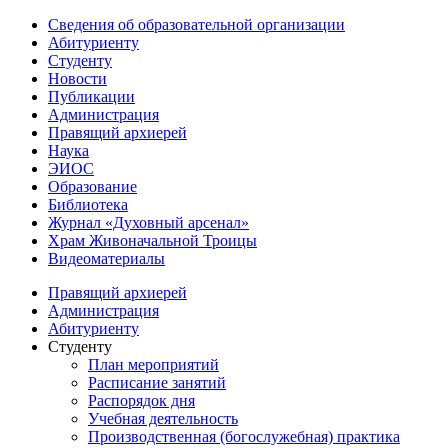
Сведения об образовательной организации
Абитуриенту
Студенту
Новости
Публикации
Администрация
Правящий архиерей
Наука
ЭИОС
Образование
Библиотека
Журнал «Духовный арсенал»
Храм Живоначальной Троицы
Видеоматериалы
Правящий архиерей
Администрация
Абитуриенту
Студенту
План мероприятий
Расписание занятий
Распорядок дня
Учебная деятельность
Производственная (богослужебная) практика