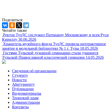
Поделиться:
Читайте также
Ректор ТулДС сослужил Патриарху Московскому и всея Руси
Кириллу
30.06.2026
Хранитель музейного фонда ТулДС провела интерактивное
занятие в модельной библиотеке № 1 г. Тулы
18.05.2026
Гостями Тульской духовной семинарии стали учащиеся
Тульской Православной классической гимназии
14.05.2026
Сведения об организации
Студенту
Новости
Абитуриенту
Публикации
Видеоматериалы
Троицкий храм
Администрация
Контакты