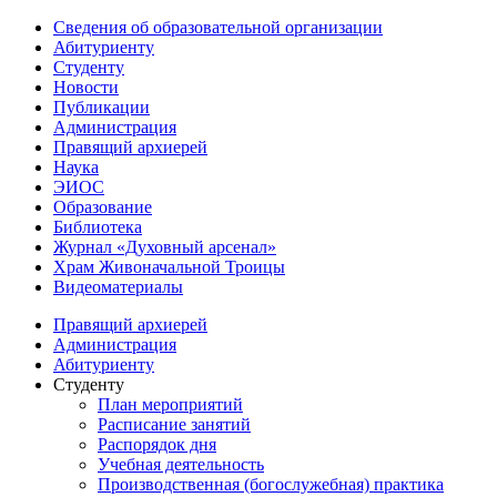
Сведения об образовательной организации
Абитуриенту
Студенту
Новости
Публикации
Администрация
Правящий архиерей
Наука
ЭИОС
Образование
Библиотека
Журнал «Духовный арсенал»
Храм Живоначальной Троицы
Видеоматериалы
Правящий архиерей
Администрация
Абитуриенту
Студенту
План мероприятий
Расписание занятий
Распорядок дня
Учебная деятельность
Производственная (богослужебная) практика