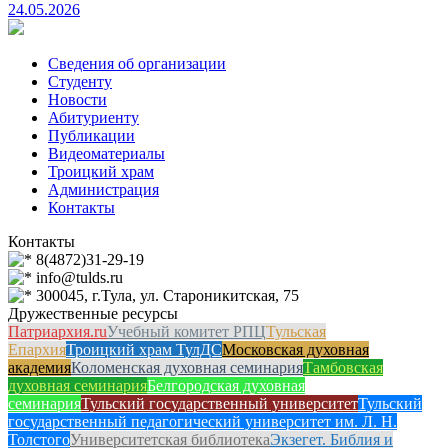
24.05.2026
Сведения об организации
Студенту
Новости
Абитуриенту
Публикации
Видеоматериалы
Троицкий храм
Администрация
Контакты
Контакты
8(4872)31-29-19
info@tulds.ru
300045, г.Тула, ул. Староникитская, 75
Дружественные ресурсы
Патриархия.ru
Учебный комитет РПЦ
Тульская
Епархия
Троицкий храм ТулДС
Московская духовная
академия
Коломенская духовная семинария
Тамбовская
духовная семинария
Белгородская духовная
семинария
Тульский государственный университет
Тульский
государственный педагогический университет им. Л. Н.
Толстого
Университетская библиотека
Экзегет. Библия и